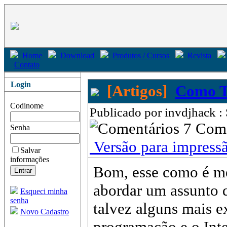
Home
Download
Produtos / Cursos
Revista
Contato
Login
[Artigos]
Como T
Codinome
Publicado por invdjhack :
7 Com
Senha
Versão para impress
Salvar
informações
Bom, esse como é meu
abordar um assunto 
Esqueci minha
senha
talvez alguns mais e
Novo Cadastro
programação e o Inte