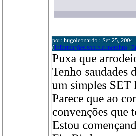
por: hugoleonardo : Set 25, 2004 
(
Informações sobre o membro
|
E
Puxa que arrodeio
Tenho saudades d
um simples SET 
Parece que ao con
convenções que 
Estou començando