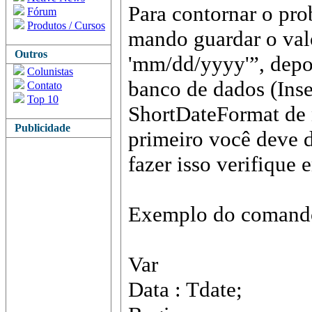
Para contornar o pro
Fórum
Produtos / Cursos
mando guardar o valo
Outros
'mm/dd/yyyy'”, depoi
Colunistas
banco de dados (Ins
Contato
Top 10
ShortDateFormat de n
Publicidade
primeiro você deve 
fazer isso verifiqu
Exemplo do comand
Var
Data : Tdate;