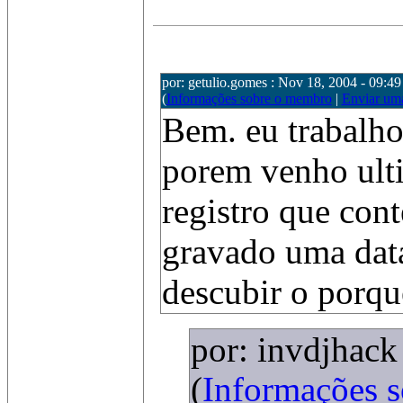
por: getulio.gomes : Nov 18, 2004 - 09:49
(
Informações sobre o membro
|
Enviar um
Bem. eu trabalho
porem venho ult
registro que con
gravado uma data
descubir o porqu
por: invdjhack
(
Informações 