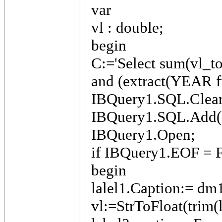
var
vl : double;
begin
C:='Select sum(vl_t
and (extract(YEAR f
IBQuery1.SQL.Clear
IBQuery1.SQL.Add(
IBQuery1.Open;
if IBQuery1.EOF = F
begin
lalel1.Caption:= dm
vl:=StrToFloat(trim(