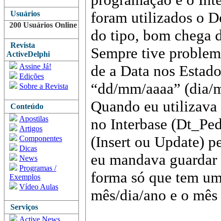
foram utilizados o D
Usuários
200 Usuários Online
do tipo, bom chega d
Revista
Sempre tive problem
ActiveDelphi
Assine Já!
de a Data nos Estad
Edições
“dd/mm/aaaa” (dia/
Sobre a Revista
Quando eu utilizava 
Conteúdo
Apostilas
no Interbase (Dt_Pe
Artigos
(Insert ou Update) p
Componentes
Dicas
eu mandava guardar 
News
Programas /
forma só que tem um 
Exemplos
Vídeo Aulas
mês/dia/ano e o m
Serviços
Active News