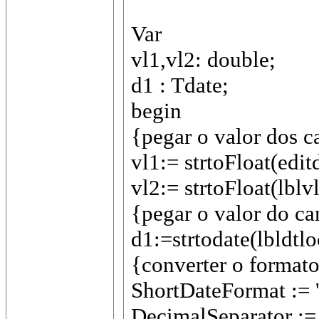
Var
vl1,vl2: double;
d1 : Tdate;
begin
{pegar o valor dos c
vl1:= strtoFloat(edit
vl2:= strtoFloat(lblv
{pegar o valor do ca
d1:=strtodate(lbldtlo
{converter o formato
ShortDateFormat := 
DecimalSeparator := '