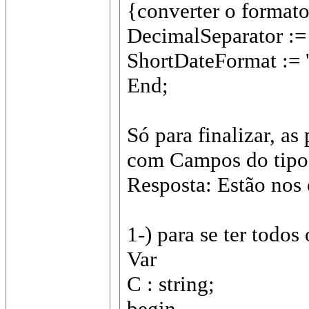
{converter o formato
DecimalSeparator := '
ShortDateFormat := 
End;
Só para finalizar, a
com Campos do tipo 
Resposta: Estão nos
1-) para se ter todo
Var
C : string;
begin