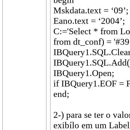
Mskdata.text = ‘09’;
Eano.text = ‘2004’;
C:='Select * from L
from dt_conf) = '#39
IBQuery1.SQL.Clear
IBQuery1.SQL.Add(
IBQuery1.Open;
if IBQuery1.EOF = F
end;
2-) para se ter o va
exibílo em um Label 