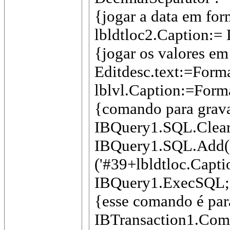
{jogar a data em for
lbldtloc2.Caption:= 
{jogar os valores em
Editdesc.text:=Format
lblvl.Caption:=Format
{comando para grav
IBQuery1.SQL.Clear
IBQuery1.SQL.Add('In
('#39+lbldtloc.Capti
IBQuery1.ExecSQL;
{esse comando é para
IBTransaction1.Com