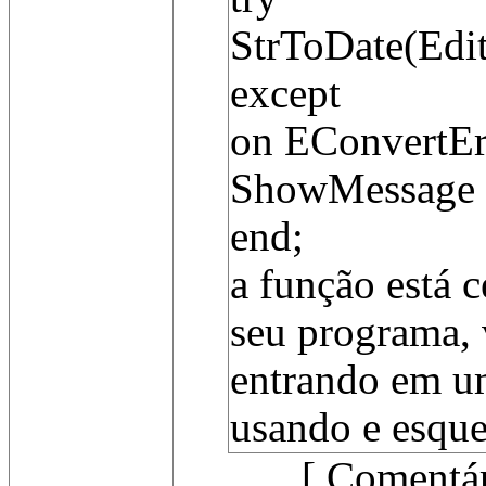
StrToDate(Edit
except
on EConvertEr
ShowMessage ('
end;
a função está c
seu programa, 
entrando em um
usando e esque
[ Comentár