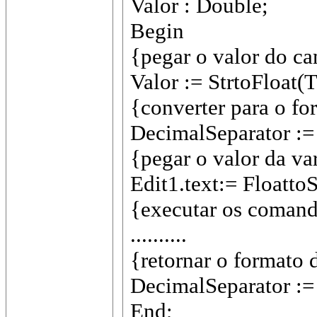
Valor : Double;
Begin
{pegar o valor do ca
Valor := StrtoFloat(T
{converter para o f
DecimalSeparator := '
{pegar o valor da va
Edit1.text:= FloattoS
{executar os comand
..........
{retornar o formato 
DecimalSeparator := '
End;