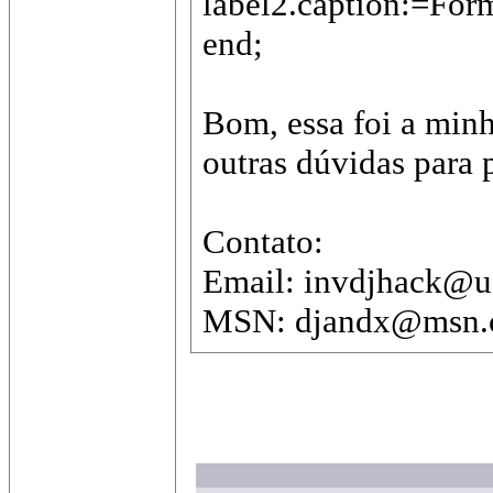
label2.caption:=Form
end;
Bom, essa foi a minh
outras dúvidas para 
Contato:
Email: invdjhack@u
MSN: djandx@msn