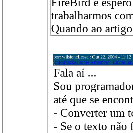
FireBird e esper
trabalharmos com 
Quando ao artigo 
por: wilsioneLessa : Out 22, 2004 - 11:12
(
Informações sobre o membro
|
Enviar um
Fala aí ...
Sou programador
até que se encon
- Converter um te
- Se o texto não 