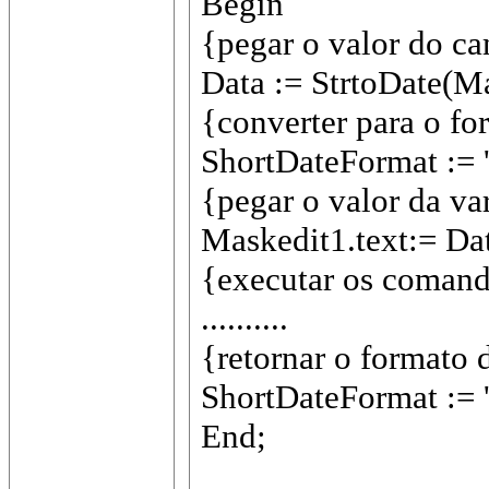
Begin
{pegar o valor do ca
Data := StrtoDate(Ma
{converter para o f
ShortDateFormat :=
{pegar o valor da va
Maskedit1.text:= Dat
{executar os comand
..........
{retornar o formato 
ShortDateFormat :=
End;