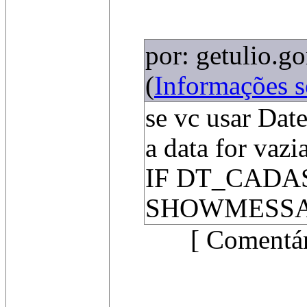
por: getulio.g
(
Informações 
se vc usar Dat
a data for vazi
IF DT_CADA
SHOWMESSAGE
[ Comentár