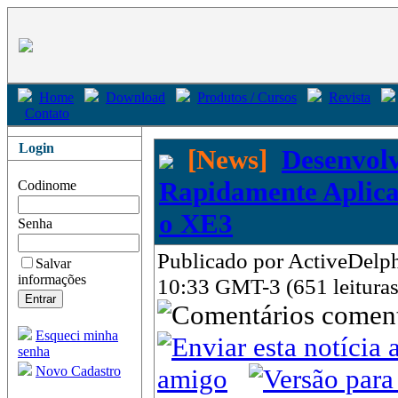
Home
Download
Produtos / Cursos
Revista
Contato
Login
[News]
Desenvol
Rapidamente Aplic
Codinome
o XE3
Senha
Publicado por ActiveDelph
Salvar
informações
10:33 GMT-3 (651 leituras
come
Esqueci minha
senha
Novo Cadastro
amigo