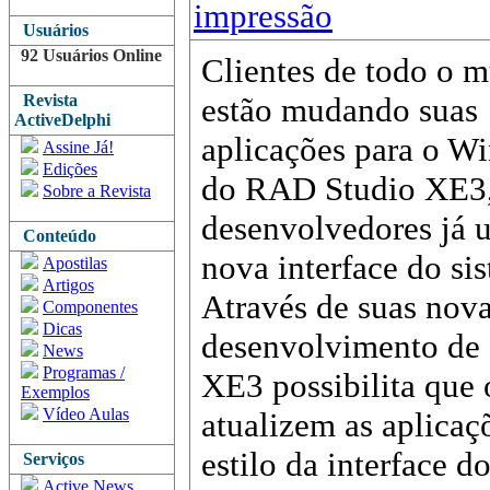
impressão
Usuários
92 Usuários Online
Clientes de todo o 
Revista
estão mudando suas
ActiveDelphi
aplicações para o W
Assine Já!
Edições
do RAD Studio XE3,
Sobre a Revista
desenvolvedores já 
Conteúdo
nova interface do si
Apostilas
Artigos
Através de suas nova
Componentes
Dicas
desenvolvimento de 
News
Programas /
XE3 possibilita que
Exemplos
Vídeo Aulas
atualizem as aplicaç
estilo da interface 
Serviços
Active News