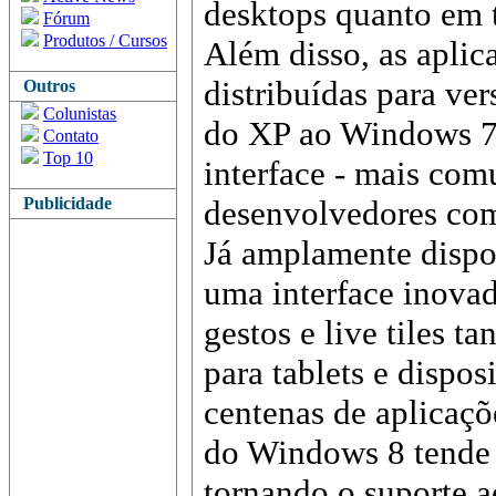
desktops quanto em t
Fórum
Produtos / Cursos
Além disso, as apli
distribuídas para ve
Outros
Colunistas
do XP ao Windows 7,
Contato
Top 10
interface - mais co
Publicidade
desenvolvedores com
Já amplamente dispo
uma interface inovad
gestos e live tiles t
para tablets e dispo
centenas de aplicaçõ
do Windows 8 tende 
tornando o suporte a