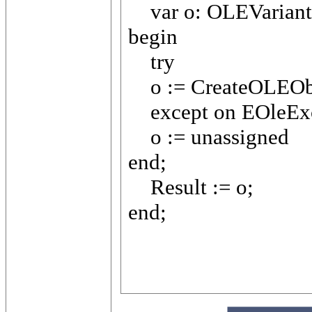
var o: OLEVariant
begin
try
o := CreateOLEObj
except on EOleExc
o := unassigned
end;
Result := o;
end;