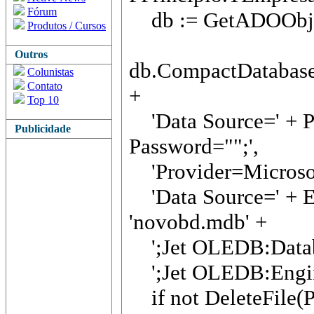
Fórum
db := GetADOObjec
Produtos / Cursos
Outros
db.CompactDatabase
Colunistas
Contato
+
Top 10
'Data Source=' + P
Publicidade
Password="";',
'Provider=Microsof
'Data Source=' + Ex
'novobd.mdb' +
';Jet OLEDB:Datab
';Jet OLEDB:Engine 
if not DeleteFile(P