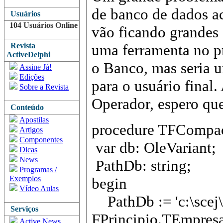
de banco de dados ac
Usuários
104 Usuários Online
vão ficando grandes
Revista
uma ferramenta no p
ActiveDelphi
o Banco, mas seria u
Assine Já!
Edições
para o usuário final.
Sobre a Revista
Operador, espero qu
Conteúdo
Apostilas
procedure TFCompa
Artigos
Componentes
var db: OleVariant;
Dicas
News
PathDb: string;
Programas /
Exemplos
begin
Vídeo Aulas
PathDb := 'c:\scej\
Serviços
FPrincipio.TEmpresa
Active News