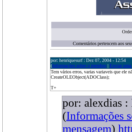
Orde
Comentários pertencem aos seus
por: henriquesurf : Dez 07, 2004 - 12:54
(
Informações sobre o membro
|
Enviar uma
Tem vários erros, varias variaveis que ele
CreateOLEObject(ADOClass);
T+
por: alexdias 
(
Informações 
mensagem
)
htt