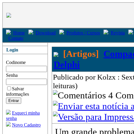
Home
Download
Produtos / Cursos
Revista
Contato
Login
[Artigos]
Compact
Delphi
Codinome
Senha
Publicado por Kolzx : Se
leituras)
Salvar
4 Com
informações
Esqueci minha
senha
Novo Cadastro
Um grande problema