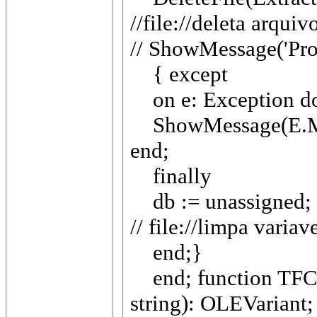
//file://deleta arqui
// ShowMessage('Pro
{ except
on e: Exception d
ShowMessage(E.Me
end;
finally
db := unassigned;
// file://limpa variav
end;}
end; function TFC
string): OLEVariant;