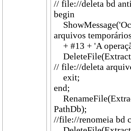
// file://deleta bd an
begin
ShowMessage('Ocor
arquivos temporários
+ #13 + 'A operação
DeleteFile(ExtractF
// file://deleta arqu
exit;
end;
RenameFile(Extract
PathDb);
//file://renomeia bd
DeleteFile(ExtractF