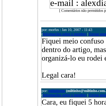
e-mail : alexd
[ Comentários não permitidos p
por: morfus : Jan 10, 2007 - 11:43
(
Informações sobre o membro
|
Enviar um
Fiquei meio confuso 
dentro do artigo, mas
organizá-lo eu rodei 
Legal cara!
por:
miltinhoms
(miltinho@miltinho.com.
(
Informações sobre o membro
|
Enviar um
Cara, eu fiquei 5 h