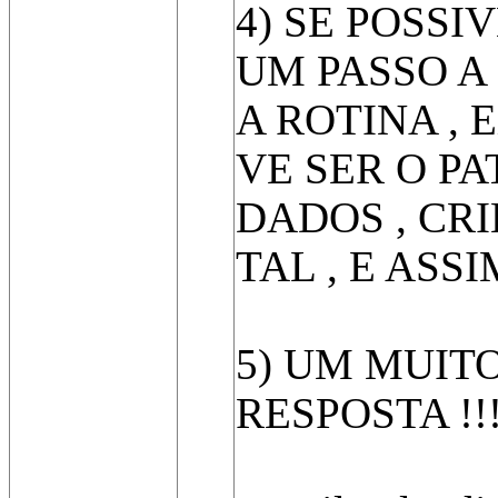
4) SE POSS
UM PASSO A
A ROTINA , E
VE SER O P
DADOS , CR
TAL , E ASS
5) UM MUIT
RESPOSTA !!