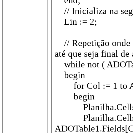
end;
// Inicializa na se
Lin := 2;
// Repetição onde va
até que seja final de
while not ( ADOTab
begin
for Col := 1 to A
begin
Planilha.Cells[L
Planilha.Cells[L
ADOTable1.Fields[Co