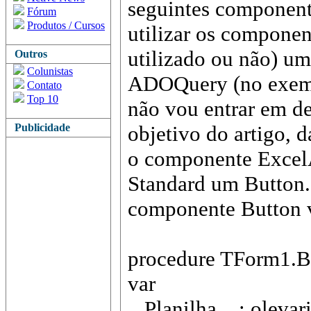
seguintes componen
Fórum
Produtos / Cursos
utilizar os compone
utilizado ou não) 
Outros
Colunistas
ADOQuery (no exemp
Contato
Top 10
não vou entrar em d
Publicidade
objetivo do artigo, d
o componente ExcelA
Standard um Button
componente Button v
procedure TForm1.Bu
var
Planilha : olevari