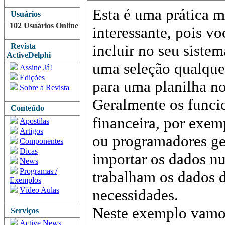
Esta é uma prática m
Usuários
102 Usuários Online
interessante, pois v
Revista
incluir no seu siste
ActiveDelphi
uma seleção qualque
Assine Já!
Edições
para uma planilha no
Sobre a Revista
Geralmente os funcio
Conteúdo
financeira, por exem
Apostilas
Artigos
ou programadores ge
Componentes
Dicas
importar os dados nu
News
Programas /
trabalham os dados 
Exemplos
Vídeo Aulas
necessidades.
Neste exemplo vamos
Serviços
Active News