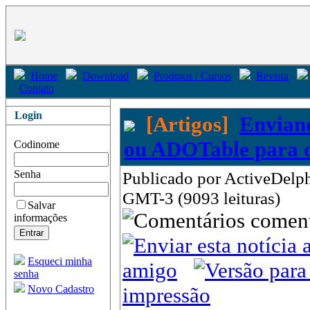
Home
Download
Produtos / Cursos
Revista
Contato
Login
[Artigos]
Envian
ou ADOTable para o
Codinome
Senha
Publicado por ActiveDelph
GMT-3 (9093 leituras)
Salvar
come
informações
Esqueci minha
amigo
senha
Novo Cadastro
impressão