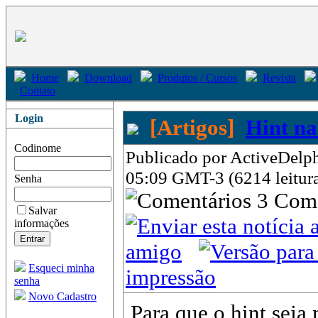
Home
Download
Produtos / Cursos
Revista
Contato
Login
[Artigos]
Hint na
Codinome
Publicado por ActiveDelph
05:09 GMT-3 (6214 leitur
Senha
3 Com
Salvar
informações
amigo
Esqueci minha
impressão
senha
Novo Cadastro
Para que o hint seja