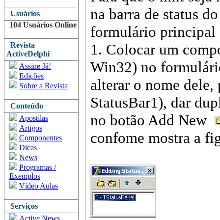
na barra de status do
Usuários
104 Usuários Online
formulário principal 
Revista
1. Colocar um comp
ActiveDelphi
Win32
) no formulári
Assine Já!
Edições
alterar o nome dele,
Sobre a Revista
StatusBar1
), dar dup
Conteúdo
no botão
Add
New
Apostilas
Artigos
confome
mostra a fig
Componentes
Dicas
News
Programas /
Exemplos
Vídeo Aulas
Serviços
Active News