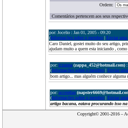
Ordem:
Comentários pertencem aos seus respectiv
por: Jocelio : Jan 01, 2005 - 09:20
(
Informações sobre o membro
|
Enviar uma
Caro Daniel, gostei muito do seu artigo, pr
ajudam muito a quem esta iniciando , como e
por:
lczappa
(zappa_452@hotmail.com)
:
(
Informações sobre o membro
|
Enviar um
bom artigo... mas alguém conhece alguma ma
por:
acceptfan
(napster6669@hotmail.co
(
Informações sobre o membro
|
Enviar um
artigo bacana, eatava procurando isso na i
Copyright© 2001-2016 – Act