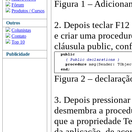
Figura 1 – Adiciona
Fórum
Produtos / Cursos
2. Depois teclar F12
Outros
Colunistas
e criar uma procedu
Contato
Top 10
cláusula
public
, con
Publicidade
Figura 2 – declaraçã
3. Depois pressionar
desmembra a procedu
que a propriedade Te
da aplicação, de aco