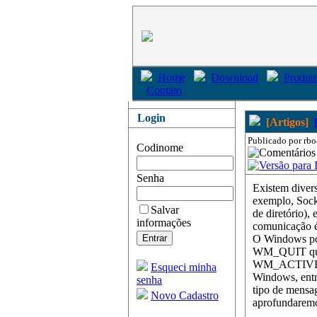
Home
Download
Produto
Contato
Login
[Artigos]
Publicado por rbo
Codinome
Senha
Existem divers
exemplo, Sock
Salvar
de diretório),
informações
comunicação é
O Windows po
WM_QUIT que 
WM_ACTIVE que
Esqueci minha
Windows, entre
senha
tipo de mensa
Novo Cadastro
aprofundarem