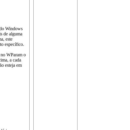
s do Windows
s de alguma
a, este
o específico.
 no WParam o
cima, a cada
ão esteja em