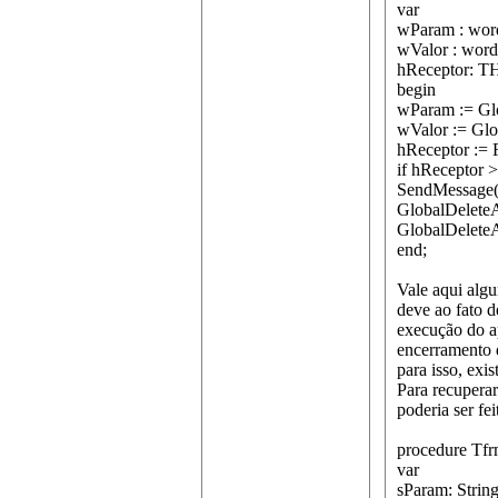
var
wParam : wor
wValor : word
hReceptor: TH
begin
wParam := Gl
wValor := Glo
hReceptor := 
if hReceptor >
SendMessage
GlobalDelete
GlobalDelete
end;
Vale aqui alg
deve ao fato 
execução do ap
encerramento d
para isso, ex
Para recupera
poderia ser fei
procedure Tfr
var
sParam: String