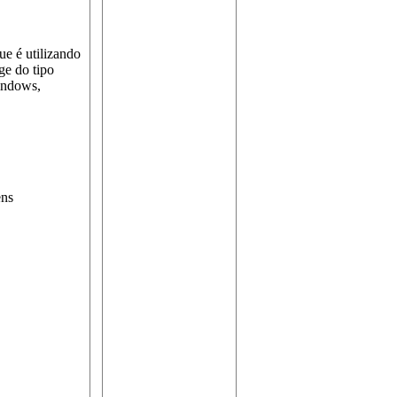
 é utilizando
ge do tipo
indows,
ens