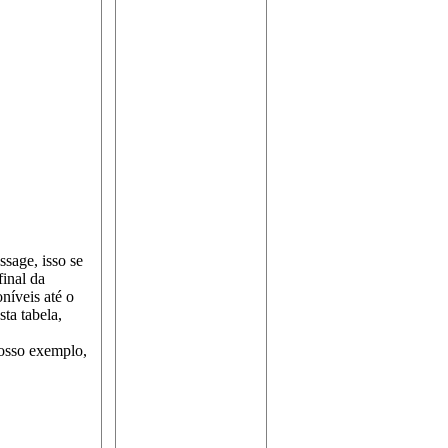
sage, isso se
inal da
oníveis até o
ta tabela,
osso exemplo,