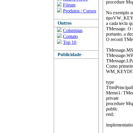
procedure M
Fórum
Produtos / Cursos
No exemplo ac
tipoVW_KEYDO
Outros
a cada tecla 
TMessage. O t
Colunistas
portanto, a de
Contato
O record TMes
Top 10
TMessage.MSG
Publicidade
TMessage.WPa
TMessage.LPa
Como primeiro
WM_KEYDOWN 
type
TfrmPrincipal
Memo1: TMe
private
procedure M
public
end;
implementatio