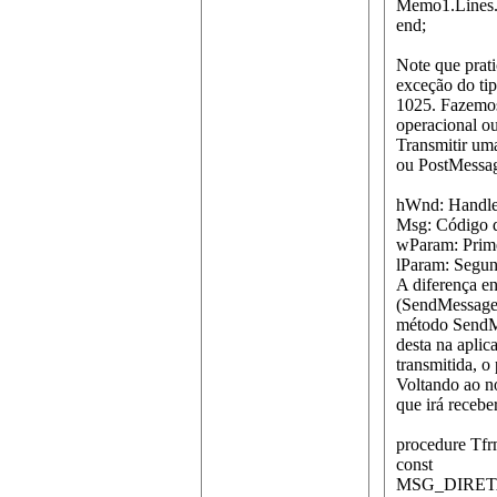
Memo1.Lines.
end;
Note que prat
exceção do t
1025. Fazemos
operacional o
Transmitir um
ou PostMessag
hWnd: Handle 
Msg: Código d
wParam: Prime
lParam: Segun
A diferença en
(SendMessage)
método SendMe
desta na apli
transmitida, o
Voltando ao n
que irá receb
procedure Tfr
const
MSG_DIRETA