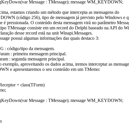
sgKeyDown(var Message : TMessage); message WM_KEYDOWN;
ima, estamos criando um método que intercepta as mensagens do
WN (código 256), tipo de mensagem já previsto pelo Windows e que
que é pressionada. O conteúdo desta mensagem virá no parâmetro Messa
ipo TMessage consiste em um record do Delphi baseado na API do W
claração desse record está na unit Winapi.Messages.
sage possui algumas informações das quais destaco 3:
 : código/tipo da mensagem.
ram : primeira mensagem principal.
ram : segunda mensagem principal.
 exemplo, aproveitando os dados acima, iremos interceptar as mensag
e apresentaremos o seu conteúdo em um TMemo:
Receptor = class(TForm)
mo;
sgKeyDown(var Message : TMessage); message WM_KEYDOWN;
n