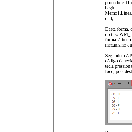
procedure Tf
begin
Memo1.Lines.
end;
Desta forma, 
do tipo WM_K
forma já inter
mecanismo que
Segundo a A
código de tec
tecla pressio
foco, pois des