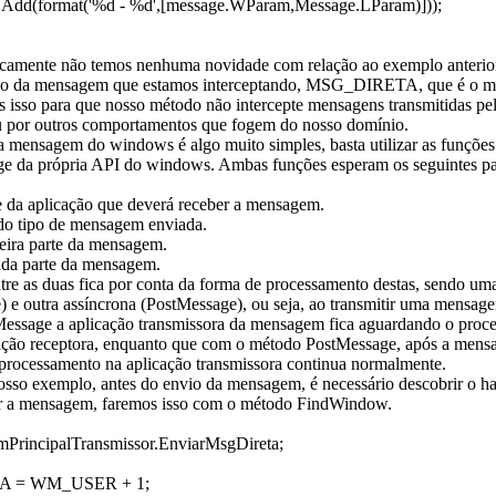
Add(format('%d - %d',[message.WParam,Message.LParam)]));
icamente não temos nenhuma novidade com relação ao exemplo anterio
ipo da mensagem que estamos interceptando, MSG_DIRETA, que é o 
 isso para que nosso método não intercepte mensagens transmitidas pel
u por outros comportamentos que fogem do nosso domínio.
a mensagem do windows é algo muito simples, basta utilizar as funçõ
e da própria API do windows. Ambas funções esperam os seguintes pa
da aplicação que deverá receber a mensagem.
o tipo de mensagem enviada.
ira parte da mensagem.
da parte da mensagem.
tre as duas fica por conta da forma de processamento destas, sendo um
 e outra assíncrona (PostMessage), ou seja, ao transmitir uma mensa
ssage a aplicação transmissora da mensagem fica aguardando o proc
cação receptora, enquanto que com o método PostMessage, após a mens
 processamento na aplicação transmissora continua normalmente.
osso exemplo, antes do envio da mensagem, é necessário descobrir o ha
er a mensagem, faremos isso com o método FindWindow.
mPrincipalTransmissor.EnviarMsgDireta;
 = WM_USER + 1;