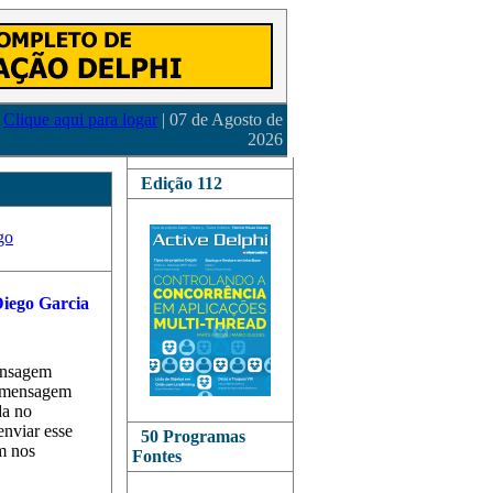
Clique aqui para logar
| 07 de Agosto de
2026
Edição 112
go
ensagem
a mensagem
da no
enviar esse
50 Programas
m nos
Fontes