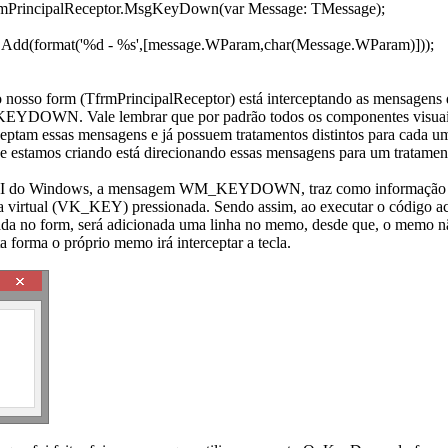
rmPrincipalReceptor.MsgKeyDown(var Message: TMessage);
Add(format('%d - %s',[message.WParam,char(Message.WParam)]));
o nosso form (TfrmPrincipalReceptor) está interceptando as mensagen
EYDOWN. Vale lembrar que por padrão todos os componentes visuai
ceptam essas mensagens e já possuem tratamentos distintos para cada um
 estamos criando está direcionando essas mensagens para um tratament
PI do Windows, a mensagem WM_KEYDOWN, traz como informação
la virtual (VK_KEY) pressionada. Sendo assim, ao executar o código a
nada no form, será adicionada uma linha no memo, desde que, o memo n
ta forma o próprio memo irá interceptar a tecla.