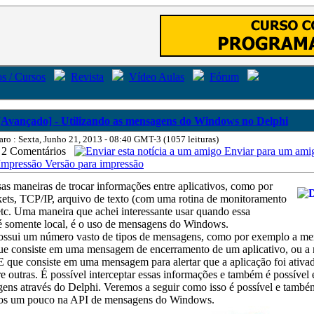
s / Cursos
Revista
Vídeo Aulas
Fórum
[Avançado] - Utilizando as mensagens do Windows no Delphi
aro : Sexta, Junho 21, 2013 - 08:40 GMT-3 (1057 leituras)
2 Comentários
Enviar para um ami
Versão para impressão
as maneiras de trocar informações entre aplicativos, como por
ets, TCP/IP, arquivo de texto (com uma rotina de monitoramento
 etc. Uma maneira que achei interessante usar quando essa
 somente local, é o uso de mensagens do Windows.
ssui um número vasto de tipos de mensagens, como por exemplo a m
consiste em uma mensagem de encerramento de um aplicativo, ou 
 consiste em uma mensagem para alertar que a aplicação foi ativa
 outras. É possível interceptar essas informações e também é possível 
gens através do Delphi. Veremos a seguir como isso é possível e també
os um pouco na API de mensagens do Windows.