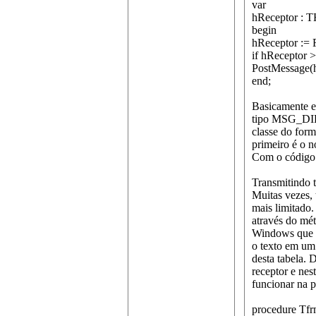
var
hReceptor : T
begin
hReceptor := 
if hReceptor >
PostMessage
end;
Basicamente e
tipo MSG_DIRE
classe do for
primeiro é o n
Com o código
Transmitindo
Muitas vezes, 
mais limitado
através do m
Windows que a
o texto em um 
desta tabela. 
receptor e nes
funcionar na p
procedure Tfr