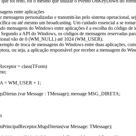
 que foi feito, foi o mesmo que utilizar o evento OnKeyDown do formu
agens entre aplicações
ar mensagens personalizadas e transmiti-las pelo sistema operacional, s
ecífica ou até mesmo um broadcasting. Um cuidado essencial a se toma
ndo mensagens do Windows entre aplicações é a escolha do código de i
Segundo a API do Windows, os códigos de mensagens reservadas par
acional vão de 0 (WM_NULL) até 1024 (WM_USER).
emplo de troca de mensagens do Windows entre duas aplicações, co
eptora, ou seja, a aplicação responsável por receber a mensagem do Wi
Receptor = class(TForm)
mo;
 = WM_USER + 1;
gsDiretas (var Message : TMessage); message MSG_DIRETA;
n
mPrincipalReceptor.MsgsDiretas(var Message: TMessage);