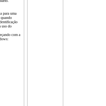
lário.
eja para uma
r quando
dentificação
a uso do
meçando com a
ndows: