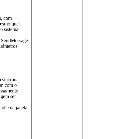
r, com
mesmo que
o sistema
es SendMessage
râmetros:
a síncrona
gem com o
essamento
agem ser
ndle da janela