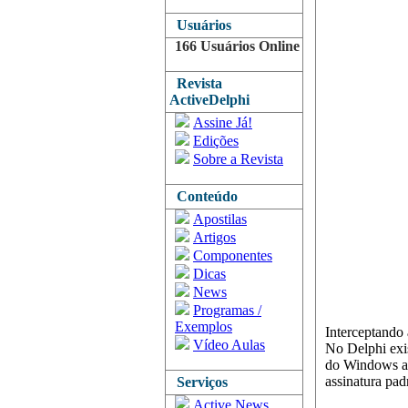
Usuários
166 Usuários Online
Revista
ActiveDelphi
Assine Já!
Edições
Sobre a Revista
Conteúdo
Apostilas
Artigos
Componentes
Dicas
News
Programas /
Exemplos
Interceptando
Vídeo Aulas
No Delphi exi
do Windows aqu
assinatura pa
Serviços
Active News