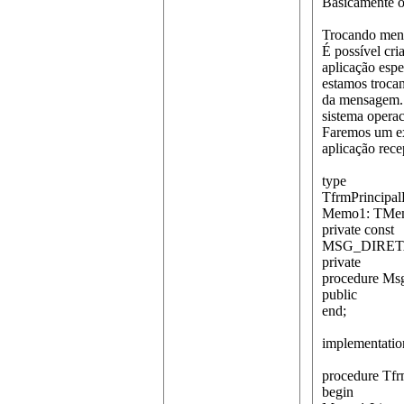
Basicamente o
Trocando mens
É possível cri
aplicação esp
estamos troca
da mensagem. 
sistema oper
Faremos um ex
aplicação rec
type
TfrmPrincipal
Memo1: TMe
private const
MSG_DIRETA
private
procedure Ms
public
end;
implementatio
procedure Tfr
begin