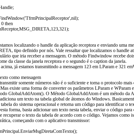
Handle;
FindWindow('TfrmPrincipalReceptor',nil);
 0 then
(hReceptor,MSG_DIRETA,123,321);
stamos localizando o handle da aplicação receptora e enviando uma 
TA, tipo definido por nós. Vale ressaltar que localizamos o handle at
mulário que iria receber a mensagem. O método Findwindow recebe dois
ome da classe da janela receptora e o segundo é o caption da janela.
 acima, já estamos transmitindo a mensagem 123 em LParam e 321 e
 texto como mensagem
transmitir somente números não é o suficiente e torna o protocolo mai
. Mas existe uma forma de converter os parâmetros LParam e WParam e
étodo GlobalAddAtom(). O Método GlobalAddAtom é um método da A
diciona um texto na tabela global de átomos do Windows. Basicamente
tabela do sistema operacional e retorna um código para identificar o te
Desta forma, basta adicionar um texto nesta tabela, enviar o código para 
te recuperar o texto da tabela de acordo com o código. Vejamos como i
rática, começando com o aplicativo transmissor:
mPrincipal.EnviarMsgDiretaComTexto();