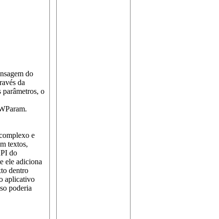
mensagem do
ravés da
 parâmetros, o
mWParam.
s complexo e
m textos,
PI do
 ele adiciona
xto dentro
o aplicativo
sso poderia