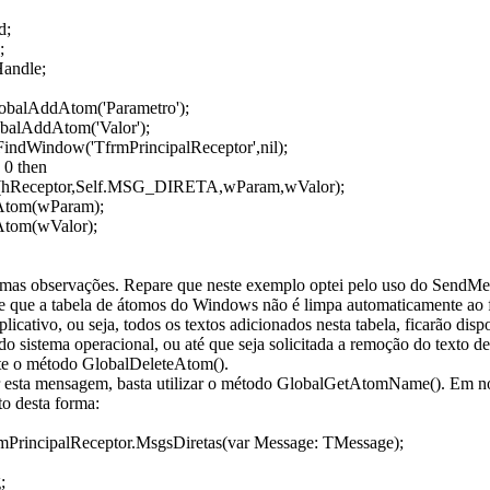
d;
;
andle;
obalAddAtom('Parametro');
balAddAtom('Valor');
FindWindow('TfrmPrincipalReceptor',nil);
 0 then
(hReceptor,Self.MSG_DIRETA,wParam,wValor);
Atom(wParam);
Atom(wValor);
umas observações. Repare que neste exemplo optei pelo uso do SendMes
de que a tabela de átomos do Windows não é limpa automaticamente ao f
licativo, ou seja, todos os textos adicionados nesta tabela, ficarão disp
o sistema operacional, ou até que seja solicitada a remoção do texto des
iste o método GlobalDeleteAtom().
r esta mensagem, basta utilizar o método GlobalGetAtomName(). Em n
to desta forma:
mPrincipalReceptor.MsgsDiretas(var Message: TMessage);
;