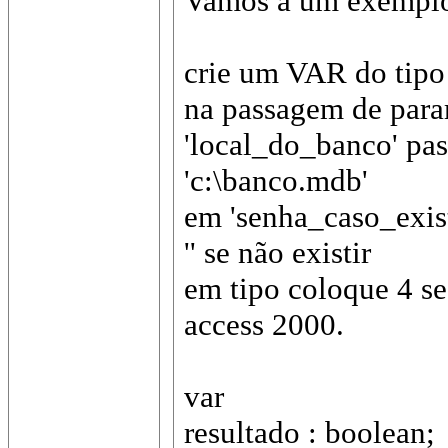
Vamos a um exemplo
crie um VAR do ti
na passagem de para
'local_do_banco' pa
'c:\banco.mdb'
em 'senha_caso_exist
'' se não existir
em tipo coloque 4 se 
access 2000.
var
resultado : boolean;