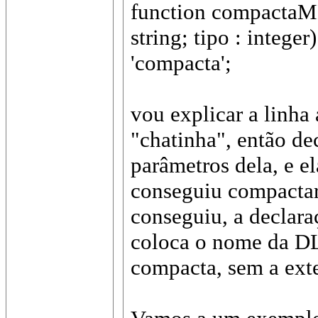
function compactaMD
string; tipo : integer
'compacta';
vou explicar a linha
"chatinha", então d
parâmetros dela, e e
conseguiu compacta
conseguiu, a decla
coloca o nome da D
compacta, sem a exte