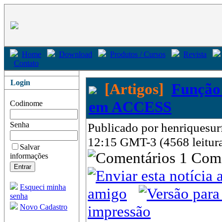
Home
Download
Produtos / Cursos
Revista
Contato
Login
[Artigos]
Função
em ACCESS
Codinome
Senha
Publicado por henriquesur
12:15 GMT-3 (4568 leitur
Salvar
1 Com
informações
Esqueci minha
amigo
senha
Novo Cadastro
impressão