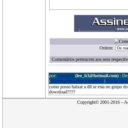
Ordem:
Comentários pertencem aos seus respectiv
por:
lcostareis
(leo_h3@hotmail.com)
: De
(
Informações sobre o membro
|
Enviar uma
como posso baixar a dll se esta no grupo do 
download????
Copyright© 2001-2016 – Act