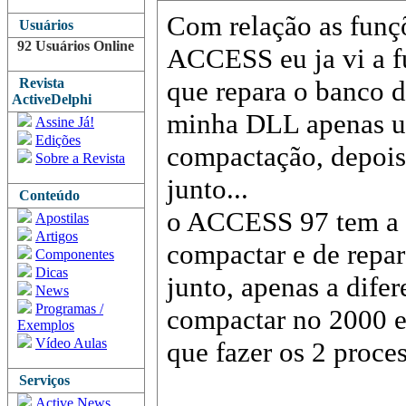
Com relação as funç
Usuários
92 Usuários Online
ACCESS eu ja vi a 
Revista
que repara o banco 
ActiveDelphi
minha DLL apenas us
Assine Já!
Edições
compactação, depois 
Sobre a Revista
junto...
Conteúdo
o ACCESS 97 tem a f
Apostilas
Artigos
compactar e de repar
Componentes
Dicas
junto, apenas a dife
News
Programas /
compactar no 2000 el
Exemplos
Vídeo Aulas
que fazer os 2 proce
Serviços
Active News