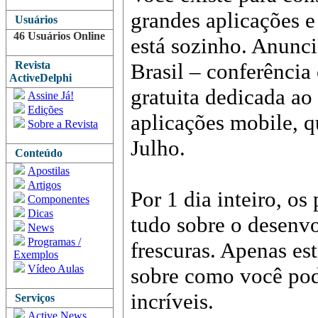
grandes aplicações e
Usuários
46 Usuários Online
está sozinho. Anun
Revista
Brasil – conferência
ActiveDelphi
gratuita dedicada a
Assine Já!
Edições
aplicações mobile, q
Sobre a Revista
Julho.
Conteúdo
Apostilas
Artigos
Por 1 dia inteiro, os
Componentes
Dicas
tudo sobre o desenv
News
Programas /
frescuras. Apenas es
Exemplos
Vídeo Aulas
sobre como você pod
incríveis.
Serviços
Active News