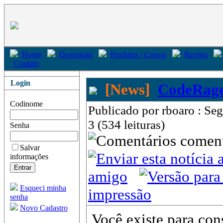
Home
Download
Produtos / Cursos
Revista
Contato
Login
[News]
CodeRage
Codinome
Publicado por rboaro : Se
3 (534 leituras)
Senha
come
Salvar
informações
amigo
Esqueci minha
impressão
senha
Novo Cadastro
Você existe para cons