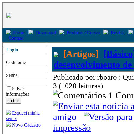
Home
Download
Produtos / Cursos
Revista
Contato
Login
[Artigos]
[Básico
desenvolvimento de 
Codinome
Senha
Publicado por rboaro : Qu
3 (1020 leituras)
Salvar
1 Com
informações
Esqueci minha
amigo
senha
Novo Cadastro
impressão