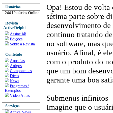
Opa! Estou de volta
Usuários
244 Usuários Online
sétima parte sobre d
Revista
desenvolvimento de s
ActiveDelphi
continuo tratando de
Assine Já!
Edições
no software, mas que
Sobre a Revista
usuário. Afinal, é e
Conteúdo
com o produto do no
Apostilas
Artigos
que um bom desenvo
Componentes
Dicas
garante uma boa sati
News
Programas /
Exemplos
Vídeo Aulas
Submenus infinitos
Imagine que o usuári
Serviços
Active News