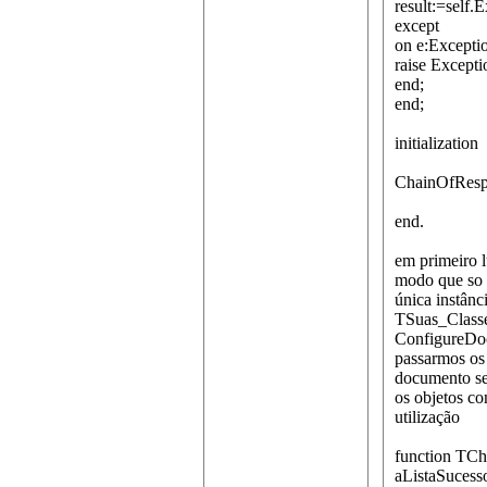
result:=self
except
on e:Excepti
raise Excepti
end;
end;
initialization
ChainOfRespo
end.
em primeiro 
modo que so 
única instân
TSuas_Classe
ConfigureDoc
passarmos os
documento se
os objetos c
utilização
function TCh
aListaSucess