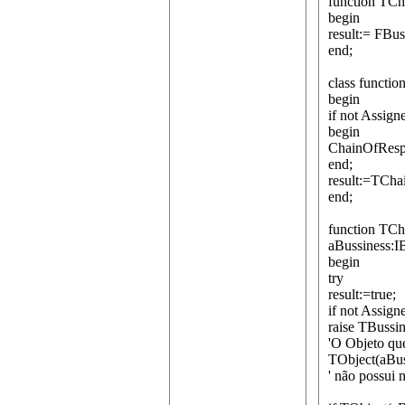
function TC
begin
result:= FBu
end;
class functi
begin
if not Assig
begin
ChainOfRespo
end;
result:=TCha
end;
function TCh
aBussiness:I
begin
try
result:=true;
if not Assig
raise TBussi
'O Objeto que
TObject(aBu
' não possui