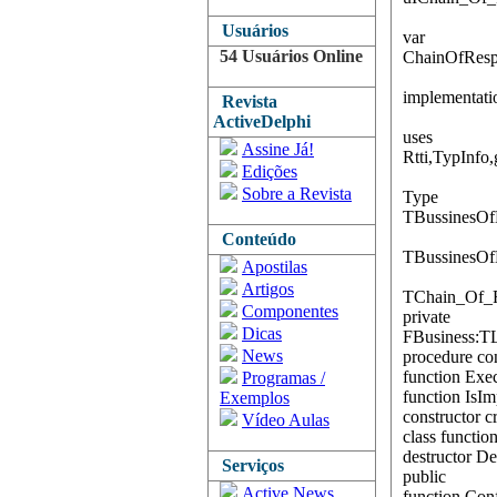
Usuários
var
54 Usuários Online
ChainOfRespo
implementati
Revista
ActiveDelphi
uses
Assine Já!
Rtti,TypInfo
Edições
Sobre a Revista
Type
TBussinesOf
Conteúdo
TBussinesOfD
Apostilas
Artigos
TChain_Of_Re
Componentes
private
Dicas
FBusiness:TL
News
procedure co
function Ex
Programas /
function IsI
Exemplos
constructor c
Vídeo Aulas
class functi
destructor De
Serviços
public
Active News
function Con