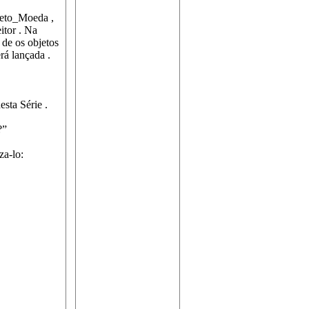
meto_Moeda ,
tor . Na
 de os objetos
rá lançada .
sta Série .
?”
za-lo: