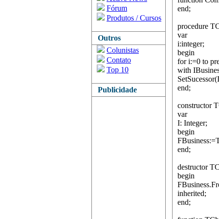
Fórum
end;
Produtos / Cursos
procedure TC
var
Outros
i:integer;
Colunistas
begin
Contato
for i:=0 to p
Top 10
with IBusines
SetSucessor(
end;
Publicidade
constructor 
var
I: Integer;
begin
FBusiness:=T
end;
destructor T
begin
FBusiness.Fr
inherited;
end;