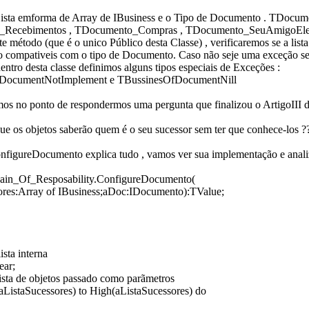
ista emforma de Array de IBusiness e o Tipo de Documento . TDocu
Recebimentos , TDocumento_Compras , TDocumento_SeuAmigoElei
e método (que é o unico Público desta Classe) , verificaremos se a lista
ão compativeis com o tipo de Documento. Caso não seje uma exceção se
dentro desta classe definimos alguns tipos especiais de Exceções :
DocumentNotImplement e TBussinesOfDocumentNill
mos no ponto de respondermos uma pergunta que finalizou o ArtigoIII de
e os objetos saberão quem é o seu sucessor sem ter que conhece-los ?
figureDocumento explica tudo , vamos ver sua implementação e anali
ain_Of_Resposability.ConfigureDocumento(
ores:Array of IBusiness;aDoc:IDocumento):TValue;
ista interna
ear;
lista de objetos passado como parãmetros
aListaSucessores) to High(aListaSucessores) do