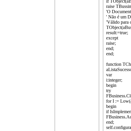
if TObject(a
raise TBuss
'O Document
' Não é um 
'Válido para 
TObject(aBus
result:=true;
except
raise;
end;
end;
function TCh
aListaSucess
var
i:integer;
begin
try
FBusiness.Cl
for I := Low(
begin
if IsImpleme
FBusiness.Ad
end;
self.configur