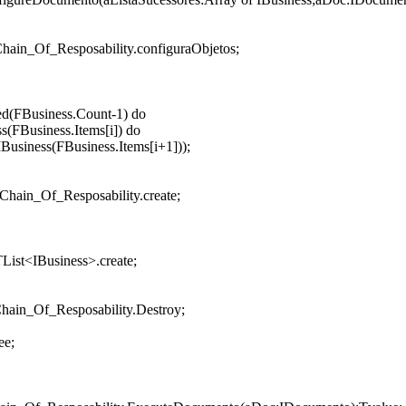
hain_Of_Resposability.configuraObjetos;
red(FBusiness.Count-1) do
s(FBusiness.Items[i]) do
IBusiness(FBusiness.Items[i+1]));
TChain_Of_Resposability.create;
List<IBusiness>.create;
Chain_Of_Resposability.Destroy;
ee;