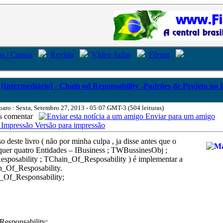
s / Cursos
Revista
Vídeo Aulas
Fórum
[Intermediário] - Chain od Reponsability -Padrões de Projeto no 
oaro : Sexta, Setembro 27, 2013 - 05:07 GMT-3 (504 leituras)
comentar
Enviar para um amigo
Versão para impressão
o deste livro ( não por minha culpa , ja disse antes que o
quer quatro Entidades – IBusiness ; TWBussinesObj ;
sposability ; TChain_Of_Resposability ) é implementar a
n_Of_Resposability.
_Of_Responsability;
esponsability;