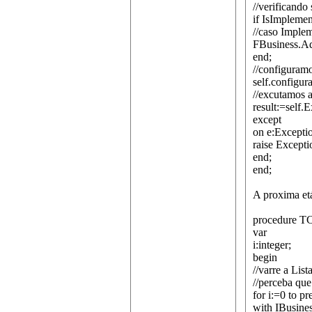
//verificand
if IsImpleme
//caso Implem
FBusiness.Ad
end;
//configuramo
self.configur
//excutamos 
result:=self
except
on e:Excepti
raise Excepti
end;
end;
A proxima et
procedure TC
var
i:integer;
begin
//varre a Lis
//perceba que
for i:=0 to p
with IBusines