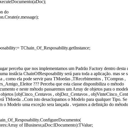
.ExecuteDocumento(aDoc);
on do
on.Create(e.message);
sability:= TChain_Of_Resposability.getInstance;
lugar perceba que nos implementamos um Padrão Factory dentro desta 
uma instâcia ChainOfResposability será para toda a aplicação. mas se
cia , como ela pode servir para TMoedas ,TRecebimentos , TCompras ,
s_Amigo_Eleitor ??? Perceba que esta classe disponibiliza o método
umento e neste método passaremos um Array de objetos para o modelo
 objetos [objCinco_Centavos , objDez_Centavos , objVinteCinco_Cent
rá TMoeda ..Com isto desaclopamos o Modelo para qualquer Tipo. Se
om o Modelo uma exceção sera lançada . vejamos a definição do método
ain_Of_Resposability.ConfigureDocumento(
ores:Array of IBusiness;aDoc:IDocumento):TValue;