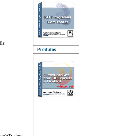
ls;
Produtos
to):Tvalue;