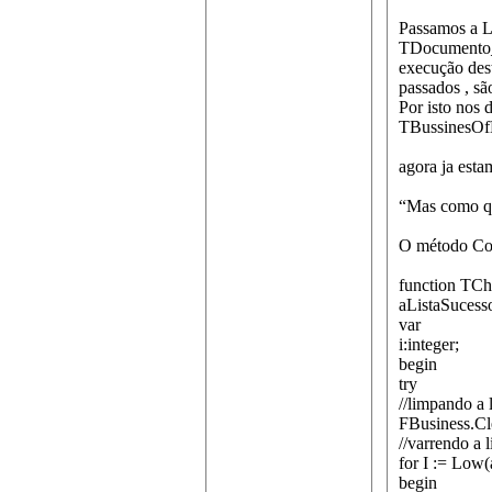
Passamos a L
TDocumento_
execução dest
passados , s
Por isto nos 
TBussinesOf
agora ja esta
“Mas como qu
O método Con
function TCh
aListaSucess
var
i:integer;
begin
try
//limpando a l
FBusiness.Cl
//varrendo a 
for I := Low(
begin