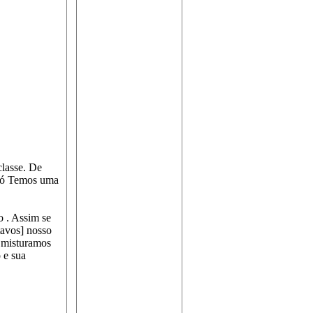
classe. De
 só Temos uma
 . Assim se
avos] nosso
 misturamos
 e sua