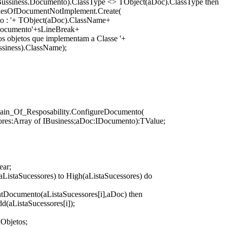
Bussiness.Documento).ClassType <> TObject(aDoc).ClassType then
inesOfDocumentNotImplement.Create(
o : '+ TObject(aDoc).ClassName+
Documento'+sLineBreak+
os objetos que implementam a Classe '+
siness).ClassName);
ain_Of_Resposability.ConfigureDocumento(
ores:Array of IBusiness;aDoc:IDocumento):TValue;
ear;
aListaSucessores) to High(aListaSucessores) do
ntDocumento(aListaSucessores[i],aDoc) then
d(aListaSucessores[i]);
aObjetos;