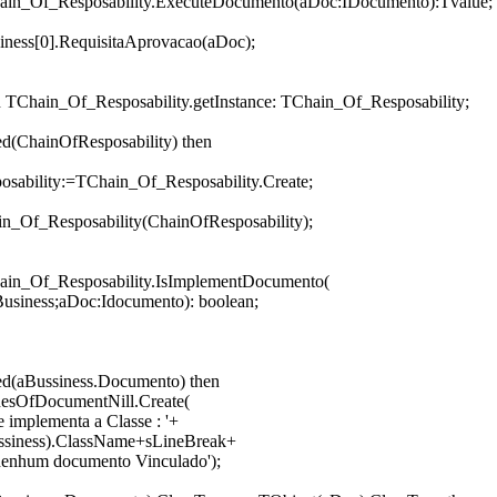
hain_Of_Resposability.ExecuteDocumento(aDoc:IDocumento):Tvalue;
siness[0].RequisitaAprovacao(aDoc);
on TChain_Of_Resposability.getInstance: TChain_Of_Resposability;
ned(ChainOfResposability) then
sability:=TChain_Of_Resposability.Create;
in_Of_Resposability(ChainOfResposability);
ain_Of_Resposability.IsImplementDocumento(
Business;aDoc:Idocumento): boolean;
ned(aBussiness.Documento) then
nesOfDocumentNill.Create(
 implementa a Classe : '+
ssiness).ClassName+sLineBreak+
 nenhum documento Vinculado');