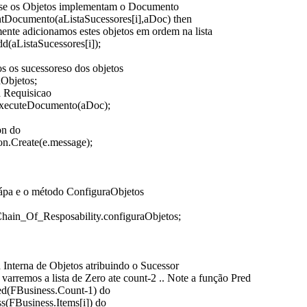
o se os Objetos implementam o Documento
ntDocumento(aListaSucessores[i],aDoc) then
ente adicionamos estes objetos em ordem na lista
d(aListaSucessores[i]);
s os sucessoreso dos objetos
aObjetos;
a Requisicao
.ExecuteDocumento(aDoc);
on do
on.Create(e.message);
ápa e o método ConfiguraObjetos
hain_Of_Resposability.configuraObjetos;
ta Interna de Objetos atribuindo o Sucessor
 varremos a lista de Zero ate count-2 .. Note a função Pred
red(FBusiness.Count-1) do
s(FBusiness.Items[i]) do