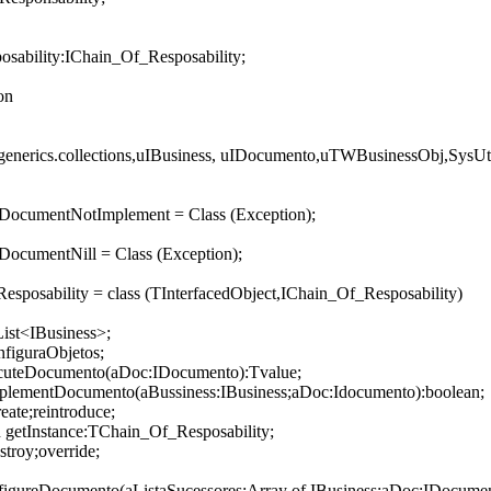
sability:IChain_Of_Resposability;
on
,generics.collections,uIBusiness, uIDocumento,uTWBusinessObj,SysUti
DocumentNotImplement = Class (Exception);
ocumentNill = Class (Exception);
sposability = class (TInterfacedObject,IChain_Of_Resposability)
ist<IBusiness>;
nfiguraObjetos;
ecuteDocumento(aDoc:IDocumento):Tvalue;
mplementDocumento(aBussiness:IBusiness;aDoc:Idocumento):boolean;
reate;reintroduce;
on getInstance:TChain_Of_Resposability;
stroy;override;
figureDocumento(aListaSucessores:Array of IBusiness;aDoc:IDocumen