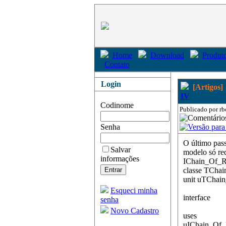
Home
Download
Produto
Contato
Login
[Artigos]
IV
Codinome
Publicado por rb
Senha
O último pass
Salvar
modelo só re
informações
IChain_Of_Re
classe TChai
unit uTChain
Esqueci minha
interface
senha
Novo Cadastro
uses
uIChain_Of_R