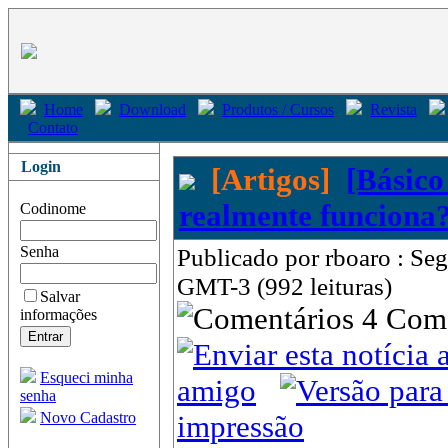
Home
Download
Produtos / Cursos
Revista
Contato
Login
[Artigos]
[Básico
realmente funciona
Codinome
Senha
Publicado por rboaro : Se
GMT-3 (992 leituras)
Salvar
4 Com
informações
Esqueci minha
amigo
senha
Novo Cadastro
impressão