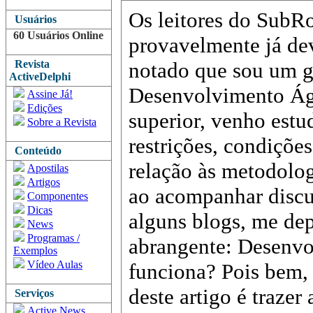
Os leitores do SubR
Usuários
60 Usuários Online
provavelmente já de
Revista
notado que sou um g
ActiveDelphi
Desenvolvimento Ági
Assine Já!
Edições
superior, venho estu
Sobre a Revista
restrições, condiçõe
Conteúdo
relação às metodolog
Apostilas
Artigos
ao acompanhar discu
Componentes
Dicas
alguns blogs, me de
News
Programas /
abrangente: Desenvo
Exemplos
Vídeo Aulas
funciona? Pois bem, 
deste artigo é trazer
Serviços
Active News