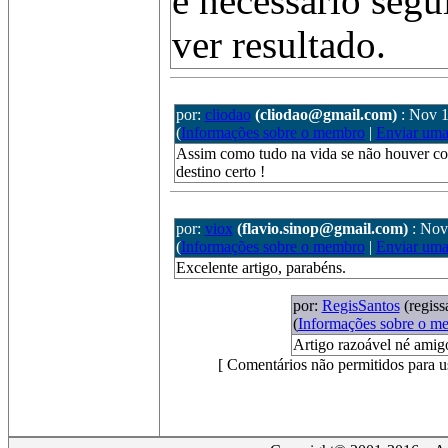
é necessário segu
ver resultado.
por:
cliodao
(cliodao@gmail.com)
: Nov 1
(
Informações sobre o membro
|
Enviar um
Assim como tudo na vida se não houver com
destino certo !
por:
viox
(flavio.sinop@gmail.com)
: Nov
(
Informações sobre o membro
|
Enviar um
Excelente artigo, parabéns.
por:
RegisSantos
(regis
(
Informações sobre o m
Artigo razoável né amig
[ Comentários não permitidos para u