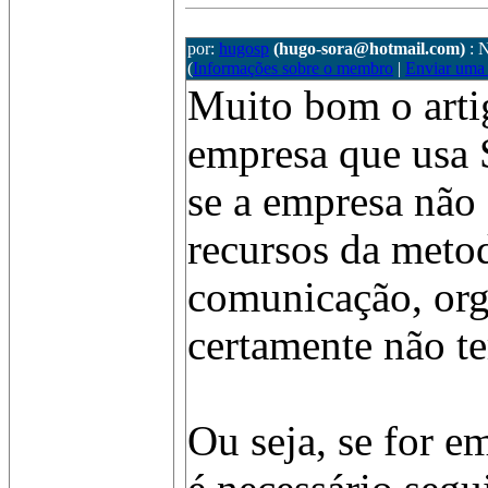
por:
hugosp
(hugo-sora@hotmail.com)
: 
(
Informações sobre o membro
|
Enviar uma
Muito bom o arti
empresa que usa
se a empresa não 
recursos da meto
comunicação, orga
certamente não te
Ou seja, se for e