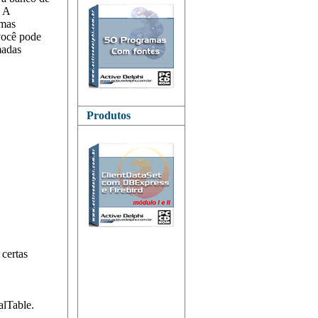
. A
rmas
você pode
madas
Produtos
 certas
lTable.