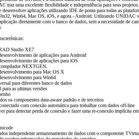
 traz uma excelente flexibilidade e independência para seus projetos
 desenvolver aplicações utilizando IDE de ponta para todas as platafo
Win32, Win64, Mac OS, iOS, e agora - Android. Utilizando UNIDAC 
 aplicação diretamente com o banco de dados, sem a necessidade de ca
s
acterísticas:
o RAD Studio XE7
 desenvolvimento de aplicações para Android
 desenvolvimento de aplicações para iOS
o compilador NEXTGEN.
 desenvolvimento para Mac OS X
 desenvolvimento para Win64
ersal para diferentes banco de dados
al para as ultimas versões
penho
odos os componentes data-aware padrão e de terceiros
conectado com conexão automática para trabalhar com dados off-line
ver para detectar perda de conexão e fazer uma re-conexão implícita em
Unicode
ados independente armazenamento de dados com o componente TVirtua
de receber informações de metadados do servidor.