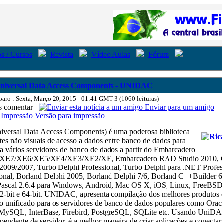
s / Cursos
Revista
Vídeo Aulas
Fórum
niversal Data Access Components - UNIDAC
oaro : Sexta, Março 20, 2015 - 01:41 GMT-3 (1060 leituras)
comentar
Enviar para um amigo
Versão para impressão
ersal Data Access Components) é uma poderosa biblioteca
es não visuais de acesso a dados entre banco de dados para
 a vários servidores de banco de dados a partir do Embarcadero
 XE7/XE6/XE5/XE4/XE3/XE2/XE, Embarcadero RAD Studio 2010, 
009/2007, Turbo Delphi Professional, Turbo Delphi para .NET Profes
onal, Borland Delphi 2005, Borland Delphi 7/6, Borland C++Builder 6
 Pascal 2.6.4 para Windows, Android, Mac OS X, iOS, Linux, FreeBSD
32-bit e 64-bit. UNIDAC, apresenta compilação dos melhores produto
o unificado para os servidores de banco de dados populares como Orac
MySQL, InterBase, Firebird, PostgreSQL, SQLite etc. Usando UniDA
ependente de servidor, é a melhor maneira de criar aplicações e conecta