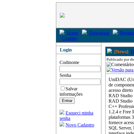
Home
Download
Produto
Contato
Login
[News]
U
Publicado por rb
Codinome
Senha
UniDAC (Univ
de component
Salvar
acesso direto
informações
RAD Studio
RAD Studio 2
C++ Professi
1.2.4 e Free
Esqueci minha
plataformas 
senha
fornece acess
Novo Cadastro
SQL Server, 
interface ind