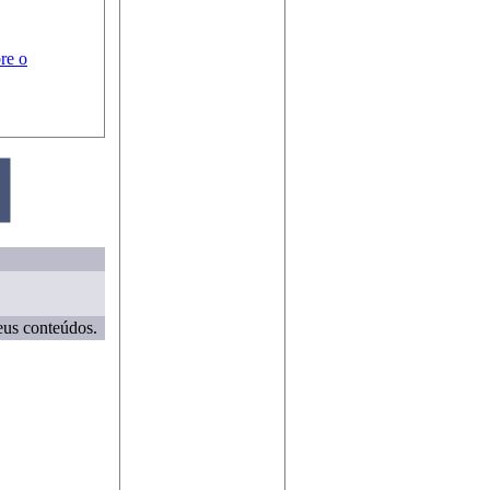
re o
eus conteúdos.