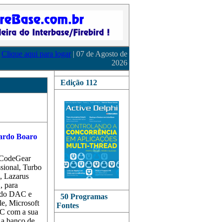
Clique aqui para logar
| 07 de Agosto de
2026
Edição 112
CodeGear
sional, Turbo
, Lazarus
, para
s do DAC e
50 Programas
le, Microsoft
Fontes
C com a sua
r a banco de