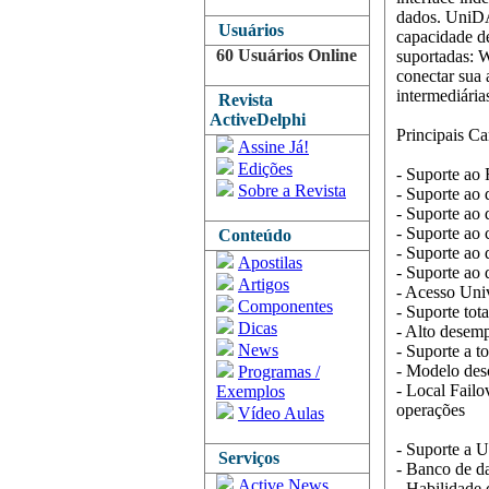
dados. UniDAC
Usuários
capacidade de
60 Usuários Online
suportadas: 
conectar sua
intermediária
Revista
ActiveDelphi
Principais Car
Assine Já!
Edições
- Suporte a
Sobre a Revista
- Suporte ao
- Suporte ao
- Suporte a
Conteúdo
- Suporte ao
Apostilas
- Suporte ao
Artigos
- Acesso Univ
Componentes
- Suporte tot
Dicas
- Alto desem
News
- Suporte a t
- Modelo des
Programas /
- Local Failo
Exemplos
operações
Vídeo Aulas
- Suporte a 
Serviços
- Banco de d
Active News
- Habilidade 