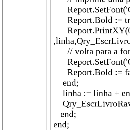
Report.SetFont('Co
Report.Bold := tr
Report.PrintXY(0
,linha,Qry_EscrLiv
// volta para a fo
Report.SetFont('Co
Report.Bold := fa
end;
linha := linha + en
Qry_EscrLivroRav
end;
end;