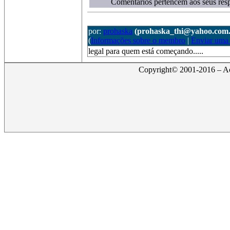
Comentários pertencem aos seus resp
por:
prohaska
(prohaska_thi@yahoo.com.
(
Informações sobre o membro
|
Enviar uma
legal para quem está começando.....
Copyright© 2001-2016 – Act