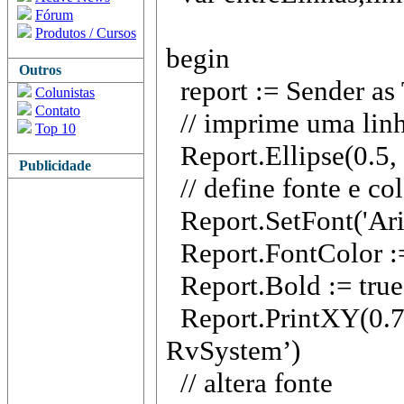
Fórum
Produtos / Cursos
begin
Outros
report := Sender as
Colunistas
Contato
// imprime uma linh
Top 10
Report.Ellipse(0.5, 0
Publicidade
// define fonte e col
Report.SetFont('Aria
Report.FontColor :
Report.Bold := true
Report.PrintXY(0.7,
RvSystem’)
// altera fonte