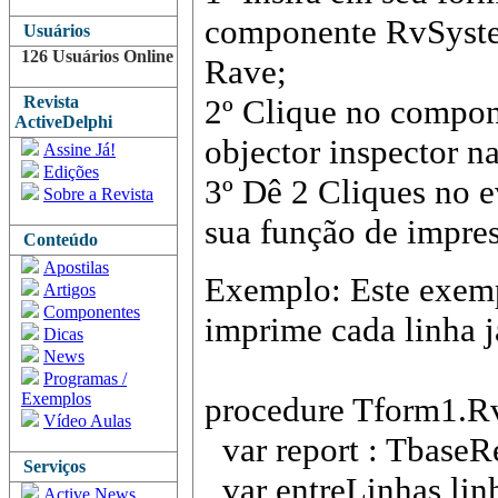
componente RvSyste
Usuários
126 Usuários Online
Rave;
Revista
2º Clique no compon
ActiveDelphi
objector inspector n
Assine Já!
Edições
3º Dê 2 Cliques no e
Sobre a Revista
sua função de impre
Conteúdo
Apostilas
Exemplo: Este exemp
Artigos
Componentes
imprime cada linha j
Dicas
News
Programas /
Exemplos
procedure Tform1.R
Vídeo Aulas
var report : TbaseR
Serviços
var entreLinhas,linh
Active News