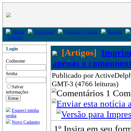
Home
Download
Produtos / Cursos
Revista
Contato
Login
[Artigos]
Imprimi
apenas o componen
Codinome
Senha
Publicado por ActiveDelph
GMT-3 (4766 leituras)
Salvar
1 Com
informações
Esqueci minha
senha
Novo Cadastro
1º Insira em seu for