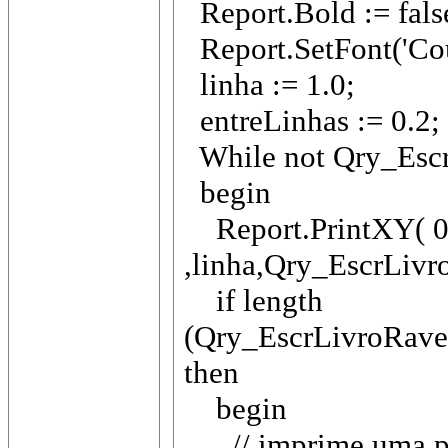
Report.Bold := fals
Report.SetFont('Cou
linha := 1.0;
entreLinhas := 0.2;
While not Qry_Escr
begin
Report.PrintXY( 0
,linha,Qry_EscrLivr
if length
(Qry_EscrLivroRav
then
begin
// imprime uma par