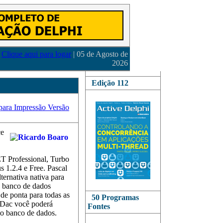
Clique aqui para logar
| 05 de Agosto de
2026
Edição 112
Versão
ce
T Professional, Turbo
 1.2.4 e Free. Pascal
ernativa nativa para
o banco de dados
de ponta para todas as
50 Programas
yDac você poderá
Fontes
o banco de dados.