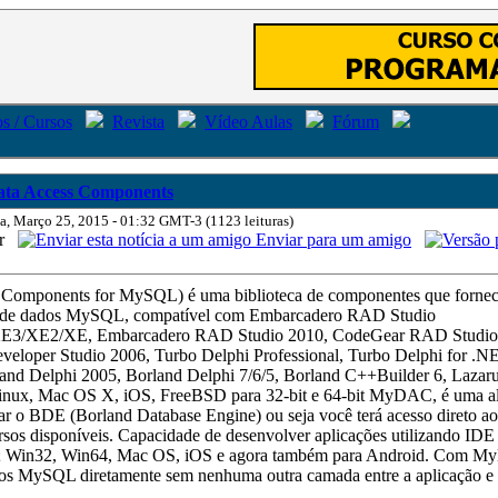
s / Cursos
Revista
Vídeo Aulas
Fórum
ta Access Components
ta, Março 25, 2015 - 01:32 GMT-3 (1123 leituras)
ar
Enviar para um amigo
omponents for MySQL) é uma biblioteca de componentes que forne
co de dados MySQL, compatível com Embarcadero RAD Studio
3/XE2/XE, Embarcadero RAD Studio 2010, CodeGear RAD Studio
eloper Studio 2006, Turbo Delphi Professional, Turbo Delphi for .NE
and Delphi 2005, Borland Delphi 7/6/5, Borland C++Builder 6, Lazarus
inux, Mac OS X, iOS, FreeBSD para 32-bit e 64-bit MyDAC, é uma alt
izar o BDE (Borland Database Engine) ou seja você terá acesso direto a
os disponíveis. Capacidade de desenvolver aplicações utilizando IDE 
as; Win32, Win64, Mac OS, iOS e agora também para Android. Com M
dos MySQL diretamente sem nenhuma outra camada entre a aplicação e 