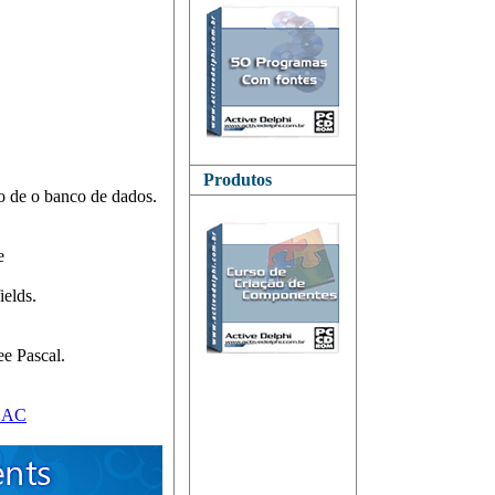
Produtos
ão de o banco de dados.
e
ields.
ee Pascal.
yDAC