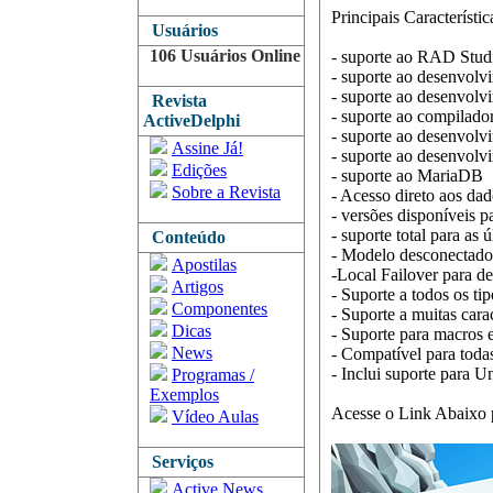
Principais Característic
Usuários
106 Usuários Online
- suporte ao RAD Stu
- suporte ao desenvolv
- suporte ao desenvolv
Revista
- suporte ao compil
ActiveDelphi
- suporte ao desenvol
Assine Já!
- suporte ao desenvolv
Edições
- suporte ao MariaDB
Sobre a Revista
- Acesso direto aos dad
- versões disponíveis 
- suporte total para a
Conteúdo
- Modelo desconectado 
Apostilas
-Local Failover para de
Artigos
- Suporte a todos os ti
Componentes
- Suporte a muitas car
Dicas
- Suporte para macros
News
- Compatível para toda
- Inclui suporte para 
Programas /
Exemplos
Acesse o Link Abaixo 
Vídeo Aulas
Serviços
Active News