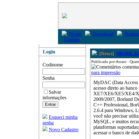
Home
Download
Produto
Contato
Login
[News]
MySQL Da
Publicado por rboaro : Quar
Codinome
coment
para impressão
Senha
MyDAC (Data Access C
acesso direto ao ban
Salvar
XE7/XE6/XE5/XE4/XE
informações
2009/2007, Borland Dev
C++ Professional, Borl
2.6.4 para Windows, L
você não precisar util
Esqueci minha
MySQL, e muitos recurs
senha
plataformas suportad
Novo Cadastro
acessar o banco de da