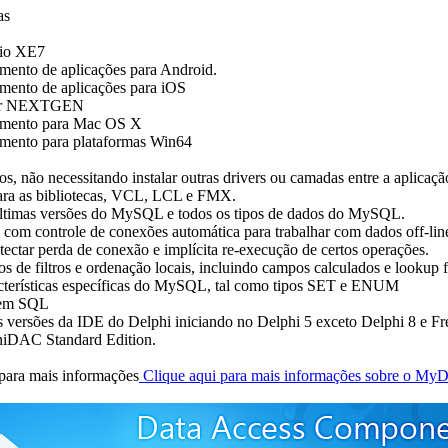
as
dio XE7
imento de aplicações para Android.
imento de aplicações para iOS
ador NEXTGEN
vimento para Mac OS X
imento para plataformas Win64
os, não necessitando instalar outras drivers ou camadas entre a aplicaç
para as bibliotecas, VCL, LCL e FMX.
s últimas versões do MySQL e todos os tipos de dados do MySQL.
com controle de conexões automática para trabalhar com dados off-lin
tectar perda de conexão e implícita re-execução de certos operações.
pos de filtros e ordenação locais, incluindo campos calculados e lookup f
acterísticas específicas do MySQL, tal como tipos SET e ENUM
 em SQL
s versões da IDE do Delphi iniciando no Delphi 5 exceto Delphi 8 e Fr
UniDAC Standard Edition.
para mais informações
Clique aqui para mais informações sobre o M