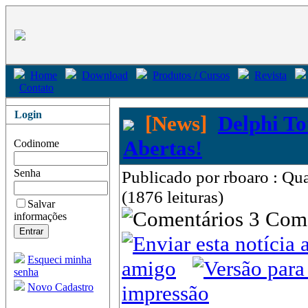
Home
Download
Produtos / Cursos
Revista
Contato
Login
[News]
Delphi To
Abertas!
Codinome
Senha
Publicado por rboaro : Qu
(1876 leituras)
Salvar
3 Com
informações
Esqueci minha
amigo
senha
Novo Cadastro
impressão