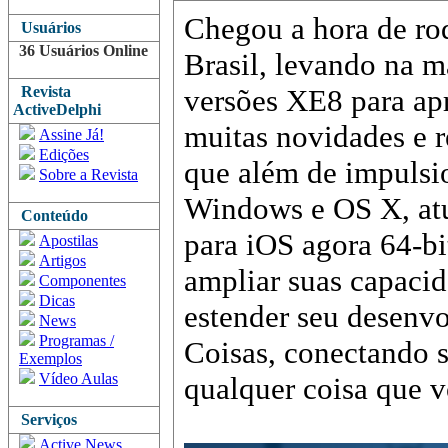
Chegou a hora de ro
Usuários
36 Usuários Online
Brasil, levando na m
Revista
versões XE8 para apr
ActiveDelphi
muitas novidades e r
Assine Já!
Edições
que além de impulsi
Sobre a Revista
Windows e OS X, atu
Conteúdo
para iOS agora 64-bit
Apostilas
Artigos
ampliar suas capacid
Componentes
Dicas
estender seu desenvo
News
Programas /
Coisas, conectando 
Exemplos
Vídeo Aulas
qualquer coisa que v
Serviços
Active News