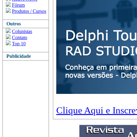
Fórum
Produtos / Cursos
Outros
Colunistas
Contato
Top 10
Publicidade
Clique Aqui e Inscre