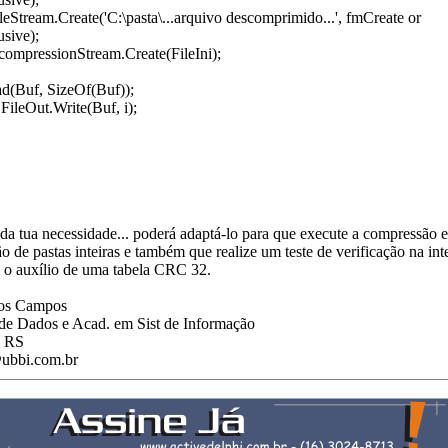
eStream.Create('C:\pasta\...arquivo descomprimido...', fmCreate or
sive);
mpressionStream.Create(FileIni);
d(Buf, SizeOf(Buf));
 FileOut.Write(Buf, i);
a tua necessidade... poderá adaptá-lo para que execute a compressão e
 de pastas inteiras e também que realize um teste de verificação na int
 o auxílio de uma tabela CRC 32.
tos Campos
de Dados e Acad. em Sist de Informação
- RS
ubbi.com.br