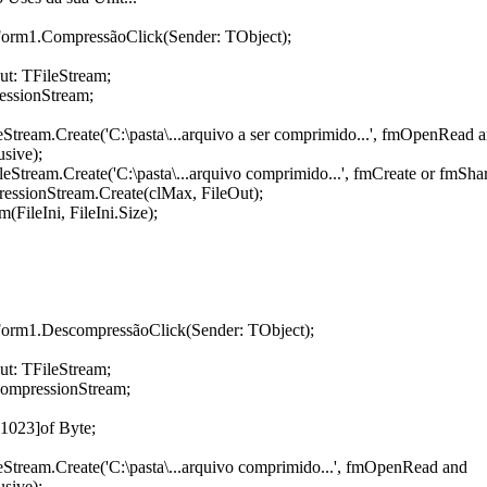
orm1.CompressãoClick(Sender: TObject);
Out: TFileStream;
essionStream;
eStream.Create('C:\pasta\...arquivo a ser comprimido...', fmOpenRead 
sive);
eStream.Create('C:\pasta\...arquivo comprimido...', fmCreate or fmSha
ssionStream.Create(clMax, FileOut);
FileIni, FileIni.Size);
orm1.DescompressãoClick(Sender: TObject);
Out: TFileStream;
ompressionStream;
.1023]of Byte;
eStream.Create('C:\pasta\...arquivo comprimido...', fmOpenRead and
sive);