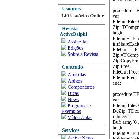
Usuários
procedure TF
140 Usuários Online
var
FileIni, File
Zip: TCompr
Revista
begin
ActiveDelphi
FileIni:=TFil
Assine Já!
fmShareExclu
Edições
FileOut:=TFil
Sobre a Revista
Zip:=TCompre
Zip.CopyFrom(
Zip.Free;
Conteúdo
FileOut.Free;
Apostilas
FileIni.Free;
Artigos
end;
Componentes
Dicas
procedure TF
News
var
FileIni, File
Programas /
DeZip: TDec
Exemplos
i: Integer;
Vídeo Aulas
Buf: array[0.
begin
Serviços
FileIni:=TFil
Active News
fmShareExclu