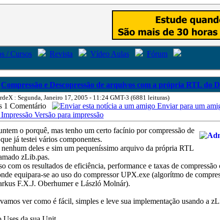
s / Cursos
Revista
Vídeo Aulas
Fórum
Compressão e Descopressão de arquivos com a própria RTL do D
rdeX : Segunda, Janeiro 17, 2005 - 11:24 GMT-3 (6881 leituras)
1 Comentário
Enviar para um ami
Versão para impressão
ntem o porquê, mas tenho um certo facínio por compressão de
que já testei vários componentes.
 nenhum deles e sim um pequeníssimo arquivo da própria RTL
amado zLib.pas.
so com os resultados de eficiência, performance e taxas de compressão 
 onde equipara-se ao uso do compressor UPX.exe (algorítmo de compr
arkus F.X.J. Oberhumer e László Molnár).
vamos ver como é fácil, simples e leve sua implementação usando a zL
o Uses da sua Unit...