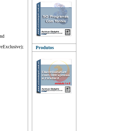
and
reExclusive);
Produtos