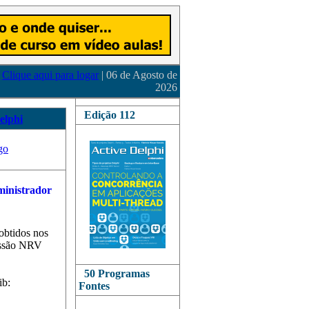
Clique aqui para logar
| 06 de Agosto de
2026
Edição 112
elphi
go
obtidos nos
essão NRV
50 Programas
ib:
Fontes