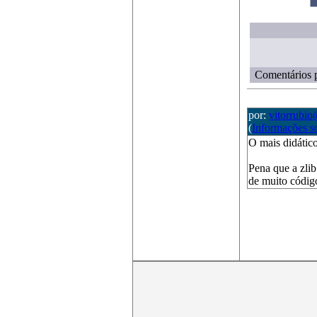
Comentários p
por:
vitorrubi
(
Informações s
O mais didático 
Pena que a zlib
de muito código