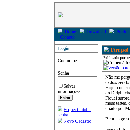
Home
Download
Produto
Contato
Login
[Artigos]
Publicado por ne
Codinome
Senha
Não me pergu
dados, sendo 
Salvar
Hoje não uso
informações
do Delphi ch
Fiquei surpre
meus testes,
criado por M
Esqueci minha
senha
Bem... agora 
Novo Cadastro
Insira zLib n