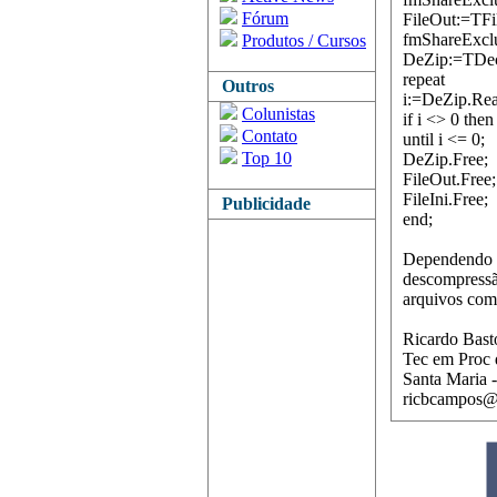
Fórum
FileOut:=TFil
fmShareExclu
Produtos / Cursos
DeZip:=TDeco
repeat
Outros
i:=DeZip.Rea
Colunistas
if i <> 0 then
Contato
until i <= 0;
Top 10
DeZip.Free;
FileOut.Free;
FileIni.Free;
Publicidade
end;
Dependendo d
descompressão
arquivos com
Ricardo Bas
Tec em Proc 
Santa Maria 
ricbcampos@