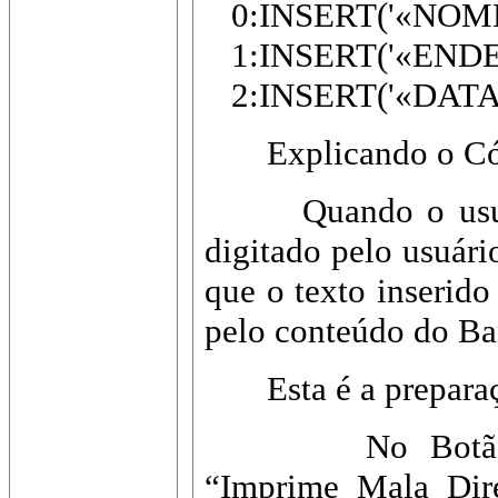
0:INSERT('«NOME_
1:INSERT('«ENDER
2:INSERT('«DATA_
Explicando o Có
Quando o usuário 
digitado pelo usuá
que o texto inserido
pelo conteúdo do Ba
Esta é a preparaçã
No Botão 
“Imprime_Mala_Dire