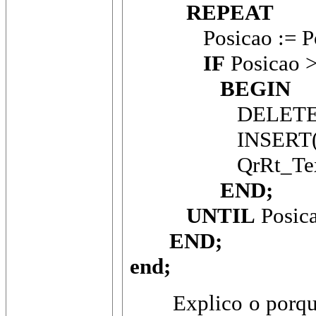
REPEAT
Posicao := Pos(E
IF
Posicao 
BEGIN
DELETE(Linha, 
INSERT(Substitu
QrRt_Texto.Lin
END;
UNTIL
Posica
END;
end;
Explico o porque de