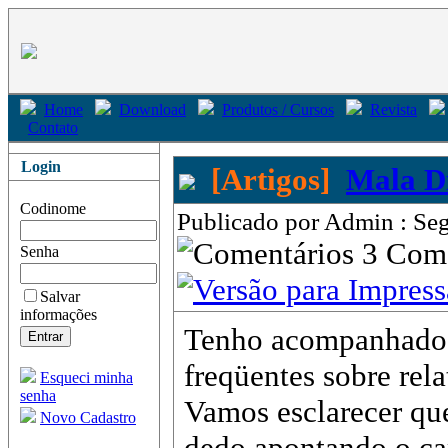
Home
Download
Produtos / Cursos
Revista
Contato
Login
[Artigos]
Mala D
Codinome
Publicado por Admin : Seg
3 Com
Senha
Salvar
informações
Tenho acompanhado 
freqüentes sobre re
Esqueci minha
senha
Vamos esclarecer que
Novo Cadastro
dedo apontando o c