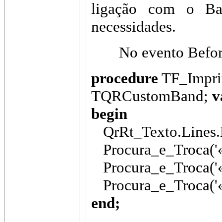
ligação com o Ban
necessidades.
No evento BeforePr
procedure
TF_Impri
TQRCustomBand;
v
begin
QrRt_Texto.Lines.
Procura_e_Troca
Procura_e_Troca
Procura_e_Troca
end;