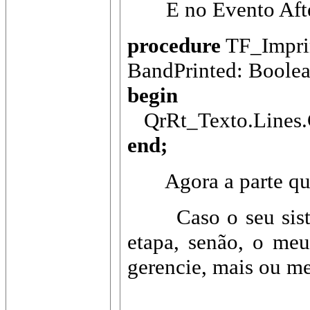
E no Evento After
procedure
TF_Impri
BandPrinted: Boolea
begin
QrRt_Texto.Lines.C
end;
Agora a parte que
Caso o seu sistema
etapa, senão, o me
gerencie, mais ou me