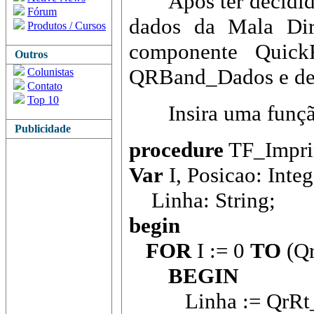
Após ter decidido o
Fórum
dados da Mala Dir
Produtos / Cursos
componente Quic
Outros
QRBand_Dados e den
Colunistas
Contato
Top 10
Insira uma função 
Publicidade
procedure
TF_Impri
Var
I, Posicao: Integ
Linha: String;
begin
FOR
I := 0
TO
(Qr
BEGIN
Linha := QrRt_Te