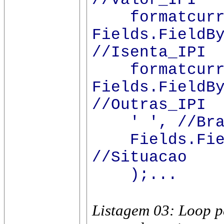
formatcurr(
Fields.FieldB
//Isenta_IPI
formatcurr(
Fields.FieldB
//Outras_IPI
' ', //Bra
Fields.Field
//Situacao
);...
Listagem 03: Loop p