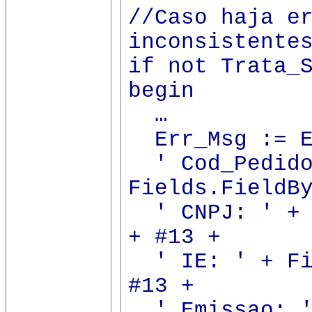
//Caso haja e
inconsistente
if not Trata_
begin
…
Err_Msg := E
' Cod_Pedido
Fields.FieldB
' CNPJ: ' + F
+ #13 +
' IE: ' + Fie
#13 +
' Emissao: '