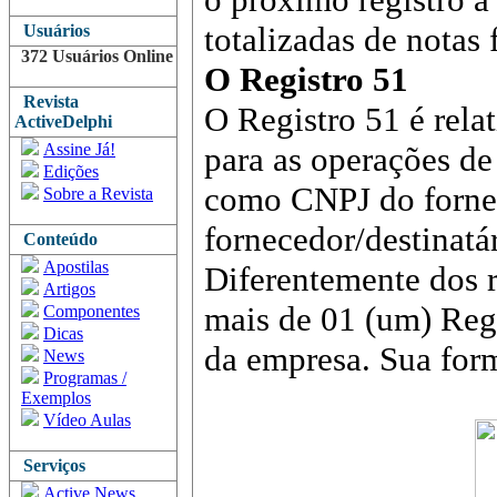
totalizadas de notas 
Usuários
372 Usuários Online
O Registro 51
Revista
O Registro 51 é rela
ActiveDelphi
Assine Já!
para as operações de
Edições
como CNPJ do fornec
Sobre a Revista
fornecedor/destinatár
Conteúdo
Apostilas
Diferentemente dos r
Artigos
mais de 01 (um) Regi
Componentes
Dicas
da empresa. Sua form
News
Programas /
Exemplos
Vídeo Aulas
Serviços
Active News