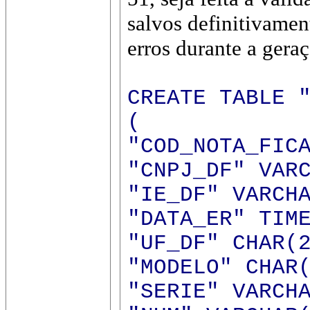
salvos definitivamen
erros durante a gera
CREATE TABLE 
(
"COD_NOTA_FIC
"CNPJ_DF" VAR
"IE_DF" VARCH
"DATA_ER" TIM
"UF_DF" CHAR(
"MODELO" CHAR
"SERIE" VARCH