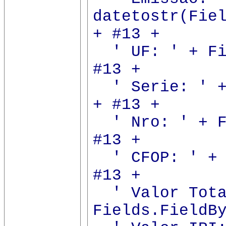
datetostr(Fie
+ #13 +
' UF: ' + Fie
#13 +
' Serie: ' + 
+ #13 +
' Nro: ' + Fi
#13 +
' CFOP: ' + F
#13 +
' Valor Tota
Fields.FieldB