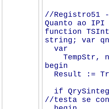
//Registro51 
Quanto ao IPI
function TSIn
string; var q
var
TempStr, nu
begin
Result := Tr
if QrySintegr
//testa se co
begin