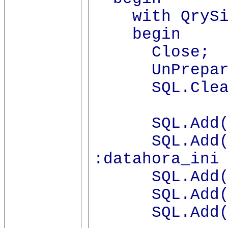
with QrySin
begin
Close;
UnPrepar
SQL.Clea
SQL.Add('SEL
SQL.Add('(d
:datahora_ini
SQL.Add('(m
SQL.Add('(m
SQL.Add('OR