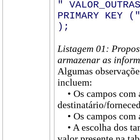
" VALOR_OUTRA
PRIMARY KEY (
);
Listagem 01: Propo
armazenar as informa
Algumas observações 
incluem:
• Os campos com ab
destinatário/forneced
• Os campos com ab
• A escolha dos tam
valor presente na ta