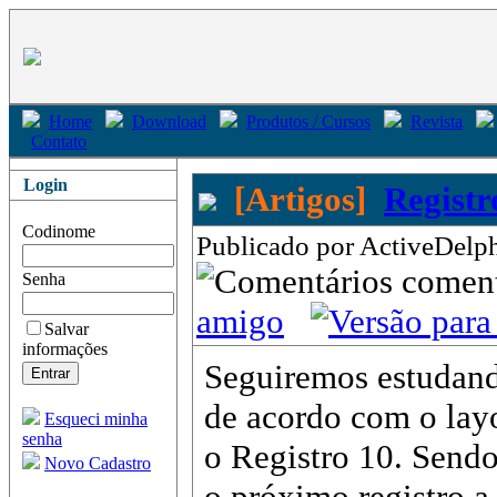
Home
Download
Produtos / Cursos
Revista
Contato
Login
[Artigos]
Registr
Codinome
Publicado por ActiveDelph
come
Senha
amigo
Salvar
informações
Seguiremos estudand
de acordo com o layo
Esqueci minha
senha
o Registro 10. Sendo
Novo Cadastro
o próximo registro a