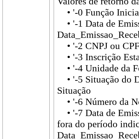
Valores de retorno d
• '-0 Função Inicia
• '-1 Data de Emis
Data_Emissao_Rece
• '-2 CNPJ ou CPF I
• '-3 Inscrição Estad
• '-4 Unidade da Fe
• '-5 Situação do D
Situação
• '-6 Número da Nota
• '-7 Data de Emis
fora do período indic
Data_Emissao_Recebi