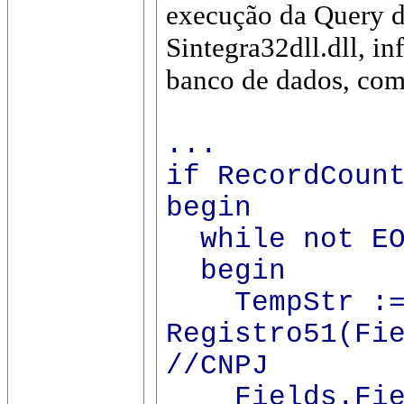
execução da Query d
Sintegra32dll.dll, i
banco de dados, com
...
if RecordCoun
begin
while not EO
begin
TempStr :
Registro51(Fi
//CNPJ
Fields.Field