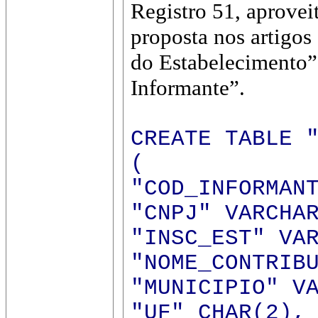
Registro 51, aprovei
proposta nos artigos
do Estabelecimento”
Informante”.
CREATE TABLE 
(
"COD_INFORMAN
"CNPJ" VARCHA
"INSC_EST" VA
"NOME_CONTRIB
"MUNICIPIO" V
"UF" CHAR(2),