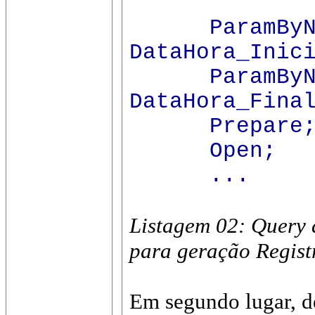
ParamByName(
DataHora_Inic
ParamByName(
DataHora_Fina
Prepare
Open;
...
Listagem 02: Query 
para geração Regist
Em segundo lugar, de