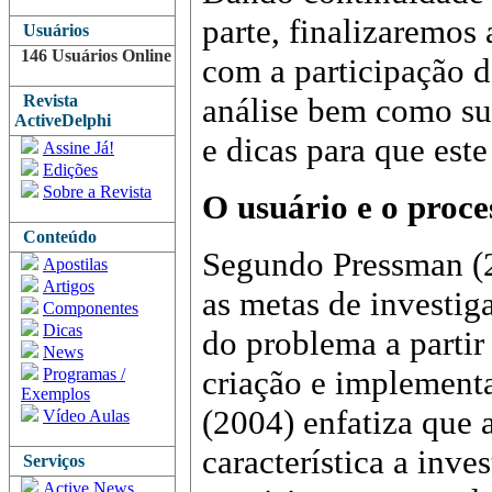
parte, finalizaremos 
Usuários
146 Usuários Online
com a participação d
Revista
análise bem como su
ActiveDelphi
e dicas para que est
Assine Já!
Edições
Sobre a Revista
O usuário e o proce
Conteúdo
Segundo Pressman (20
Apostilas
Artigos
as metas de investig
Componentes
Dicas
do problema a partir
News
criação e implement
Programas /
Exemplos
(2004) enfatiza que 
Vídeo Aulas
característica a inv
Serviços
Active News