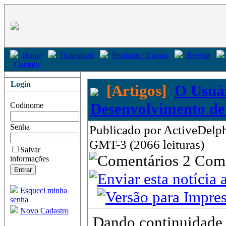
Home
Download
Produtos / Cursos
Revista
Contato
Login
[Artigos]
O Usuár
Desenvolvimento de 
Codinome
Senha
Publicado por ActiveDelph
GMT-3 (2066 leituras)
Salvar
2 Com
informações
Esqueci minha
senha
Novo Cadastro
Dando continuidade 