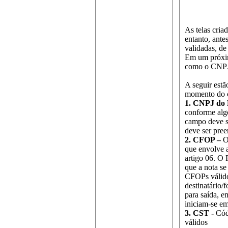
As telas cria
entanto, ante
validadas, de
Em um próxim
como o CNPJ,
A seguir estã
momento do c
1. CNPJ do 
conforme algo
campo deve s
deve ser pree
2. CFOP –
O 
que envolve
artigo 06. O 
que a nota se
CFOPs válidos
destinatário/
para saída, e
iniciam-se em
3. CST -
Cód
válidos