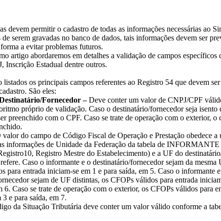
das devem permitir o cadastro de todas as informações necessárias ao Si
s de serem gravadas no banco de dados, tais informações devem ser pr
 forma a evitar problemas futuros.
o artigo abordaremos em detalhes a validação de campos específicos 
 Inscrição Estadual dentre outros.
o listados os principais campos referentes ao Registro 54 que devem ser
adastro. São eles:
Destinatário/Fornecedor –
Deve conter um valor de CNPJ/CPF válid
ritmo próprio de validação. Caso o destinatário/fornecedor seja isent
er preenchido com o CPF. Caso se trate de operação com o exterior, o
nchido.
valor do campo de Código Fiscal de Operação e Prestação obedece a 
 as informações de Unidade da Federação da tabela de INFORMANTE 
Registro10, Registro Mestre do Estabelecimento) e a UF do destinatário
 refere. Caso o informante e o destinatário/fornecedor sejam da mesma 
 para entrada iniciam-se em 1 e para saída, em 5. Caso o informante e
fornecedor sejam de UF distintas, os CFOPs válidos para entrada inicia
m 6. Caso se trate de operação com o exterior, os CFOPs válidos para e
 3 e para saída, em 7.
igo da Situação Tributária deve conter um valor válido conforme a tabe