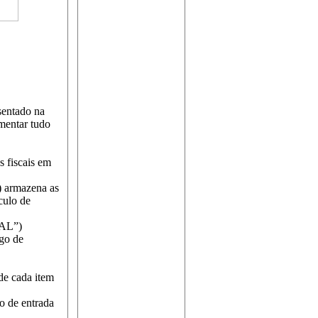
sentado na
mentar tudo
s fiscais em
) armazena as
culo de
CAL”)
igo de
e cada item
ro de entrada