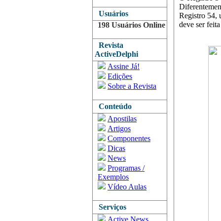
Diferentement
Usuários
Registro 54, 
deve ser feit
198 Usuários Online
Revista
ActiveDelphi
Assine Já!
Edições
Sobre a Revista
Conteúdo
Apostilas
Artigos
Componentes
Dicas
News
Programas /
Exemplos
Vídeo Aulas
Serviços
Active News