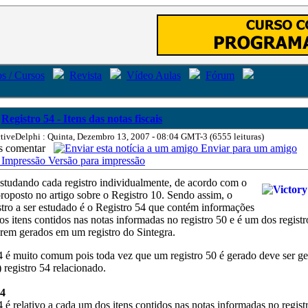
s / Cursos
Revista
Vídeo Aulas
Fórum
Registro 54 - Itens das notas fiscais
tiveDelphi : Quinta, Dezembro 13, 2007 - 08:04 GMT-3 (6555 leituras)
comentar
Enviar para um amigo
Versão para impressão
studando cada registro individualmente, de acordo com o
proposto no artigo sobre o Registro 10. Sendo assim, o
tro a ser estudado é o Registro 54 que contém informações
s itens contidos nas notas informadas no registro 50 e é um dos registr
rem gerados em um registro do Sintegra.
4 é muito comum pois toda vez que um registro 50 é gerado deve ser ge
registro 54 relacionado.
54
 é relativo a cada um dos itens contidos nas notas informadas no regist