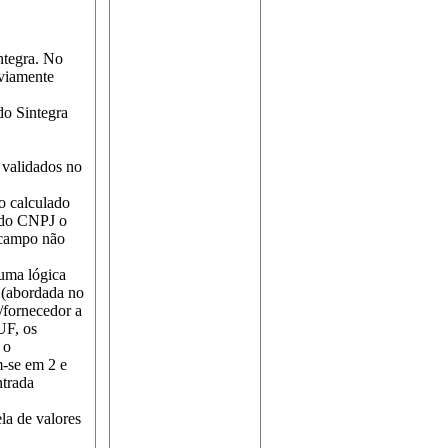
ntegra. No
eviamente
do Sintegra
 validados no
o calculado
o do CNPJ o
 campo não
uma lógica
(abordada no
/fornecedor a
UF, os
 o
m-se em 2 e
ntrada
la de valores