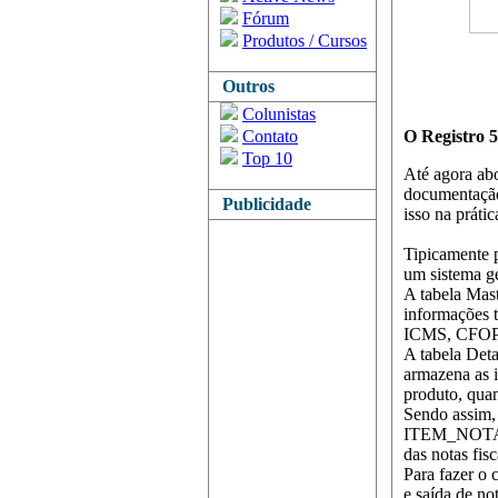
Fórum
Produtos / Cursos
Outros
Colunistas
Contato
O Registro 5
Top 10
Até agora ab
documentação
Publicidade
isso na práti
Tipicamente p
um sistema ge
A tabela Mas
informações t
ICMS, CFOP, 
A tabela Det
armazena as i
produto, quant
Sendo assim, 
ITEM_NOTA_FI
das notas fisc
Para fazer o 
e saída de no