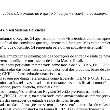
Tabela 01: Formato do Registro 54 conforme convênio do Sintegra
4 e o seu Sistema Gerencial
ordamos o Registro 54 apenas do ponto de vista teórico, conforme apre
 oficial dos convênios que regulamentam o Sintegra. Mas como imple
ca? O que o Registro 54 representa para o meu aplicativo gerencial?
ara armazenar as informações das operações de entrada e saída de nota
rencial, utiliza-se um sistema de tabela Master-Detail.
ter (daqui por diante referenciada como tabela de “NOTAS_FISCAIS”
otalizadas das notas fiscais, como valor total dos produtos, bases de cál
CNPJ do fornecedor/destinatário e etc.
ail (daqui por diante referenciada como tabela de “ITEM_NOTA_FIS
nformações relativas a cada item constante das notas fiscais, como cód
idade, preço, alíquota, sub-total e etc.
as informações relativas ao Registro 54 estão presentes na tabela de
SCAL, ou seja, na tabela onde estão armazenadas as informações d
ais das operações de entrada e saída de notas fiscais.
cadastro das informações no sistema, deve-se então criar telas de cadast
ta fiscal, como mostrados na Figura 01, 02, 03 e 04 respectivamente.