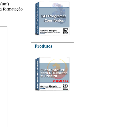
 (um)
ua formatação
Produtos