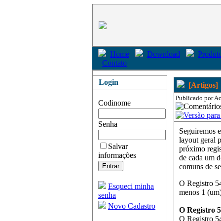
Home
Download
Produto
Contato
Login
[Artigos]
Publicado por Ac
Codinome
Senha
Seguiremos e
layout geral 
Salvar
próximo regis
informações
de cada um do
comuns de se
O Registro 5
Esqueci minha
menos 1 (um) 
senha
Novo Cadastro
O Registro 
O Registro 54