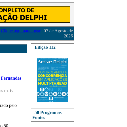
Clique aqui para logar
| 07 de Agosto de
2026
Edição 112
os mais
rado pelo
50 Programas
Fontes
ro 50.