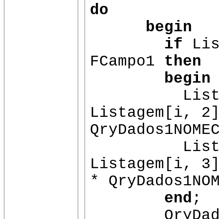
do
begin
if
Lis
FCampo1
then
begin
Listagem
Listagem[i, 2
QryDados1NOME
Listagem
Listagem[i, 3
* QryDados1NO
end
;
QryDados1