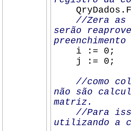
QryDados.F
//Zera as
serão reaprov
preenchimento
i := 0;
j := 0;
//como co
não são calcu
matriz.
//Para isso
utilizando a 