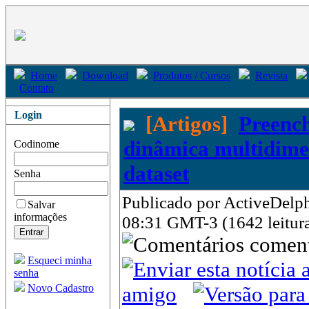
Home
Download
Produtos / Cursos
Revista
Contato
Login
[Artigos]
Preenc
dinâmica multidime
Codinome
dataset
Senha
Publicado por ActiveDelph
Salvar
informações
08:31 GMT-3 (1642 leitur
come
Esqueci minha
senha
Novo Cadastro
amigo