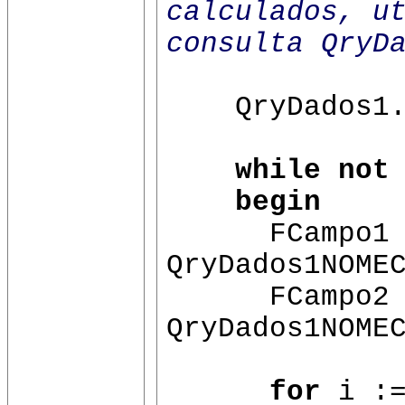
calculados, u
consulta QryD
QryDados1.F
while not
begin
FCampo1 
QryDados1NOME
FCampo2 
QryDados1NOME
for
i :