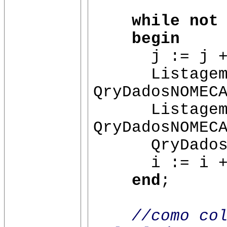
while not
begin
j := j +
Listagem[i
QryDadosNOMEC
Listagem[i
QryDadosNOMEC
QryDados.
i := i +
end
;
//como co