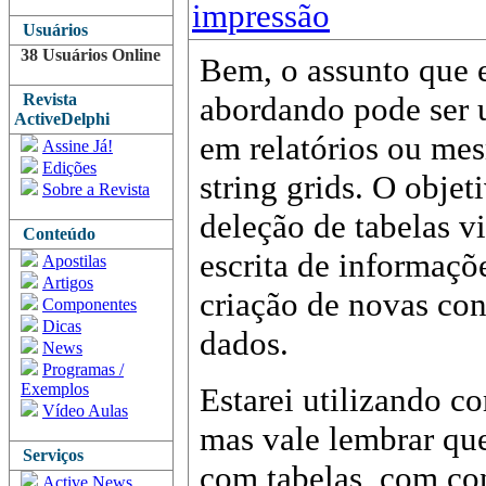
impressão
Usuários
38 Usuários Online
Bem, o assunto que 
Revista
abordando pode ser u
ActiveDelphi
em relatórios ou mes
Assine Já!
Edições
string grids. O objet
Sobre a Revista
deleção de tabelas v
Conteúdo
escrita de informaç
Apostilas
Artigos
criação de novas con
Componentes
Dicas
dados.
News
Programas /
Exemplos
Estarei utilizando c
Vídeo Aulas
mas vale lembrar qu
Serviços
com tabelas, com co
Active News