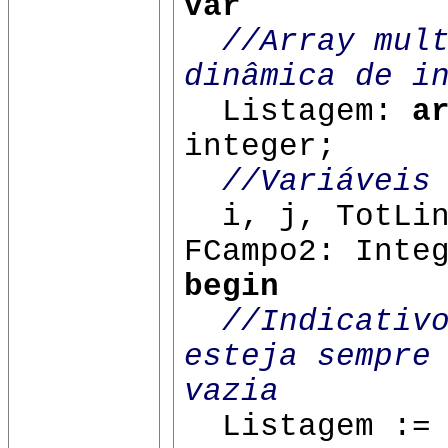
var
//Array mul
dinâmica de i
Listagem:
a
integer;
//Variáveis
i, j, TotLin,
FCampo2: Inte
begin
//Indicativ
esteja sempre
vazia
Listagem :