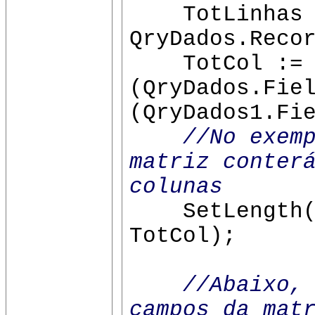
TotLinhas 
QryDados.Reco
TotCol :=
(QryDados.Fie
(QryDados1.Fi
//No exem
matriz conter
colunas
SetLength(Li
TotCol);
//Abaixo,
campos da mat