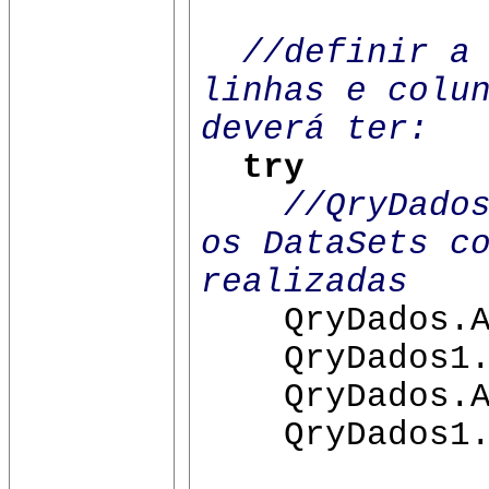
//definir a
linhas e colu
deverá ter:
try
//QryDado
os DataSets c
realizadas
QryDados.Ac
QryDados1.Ac
QryDados.Ac
QryDados1.A