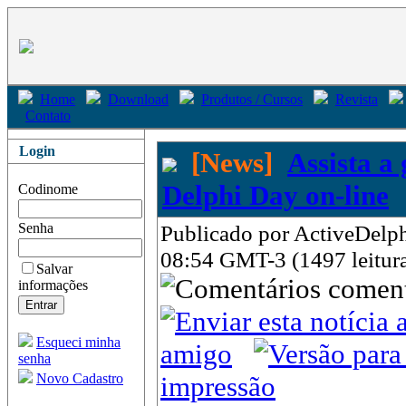
Home
Download
Produtos / Cursos
Revista
Contato
Login
[News]
Assista a
Delphi Day on-line
Codinome
Senha
Publicado por ActiveDelph
08:54 GMT-3 (1497 leitur
Salvar
come
informações
Esqueci minha
amigo
senha
Novo Cadastro
impressão