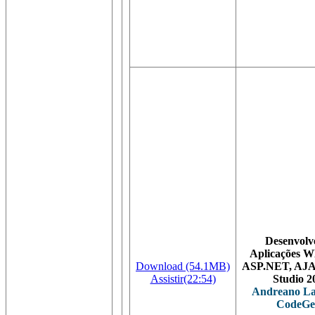
Desenvolv
Aplicações 
Download (54.1MB)
ASP.NET, AJ
Assistir(22:54)
Studio 2
Andreano La
CodeGe