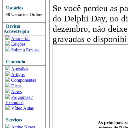
Se você perdeu as pa
Usuários
98 Usuários Online
do Delphi Day, no di
Revista
dezembro, não deixe d
ActiveDelphi
gravadas e disponibi
Assine Já!
Edições
Sobre a Revista
Conteúdo
Apostilas
Artigos
Componentes
Dicas
News
Programas /
Exemplos
Vídeo Aulas
Serviços
As principais r
Active News
migrar de Delp