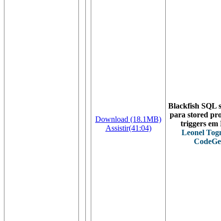
Blackfish SQL s
para stored pr
Download (18.1MB)
triggers em
Assistir(41:04)
Leonel Togn
CodeGe