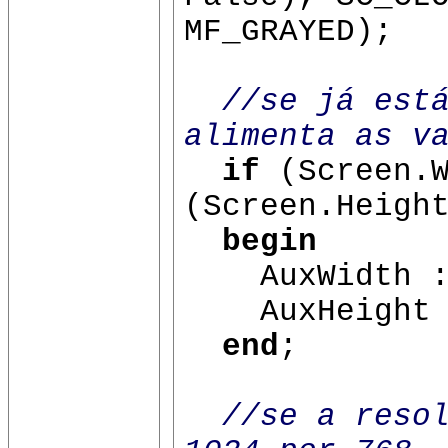
MF_GRAYED);
//se já est
alimenta as v
if
(Screen.W
(Screen.Heigh
begin
AuxWidth :=
AuxHeight :
end
;
//se a reso