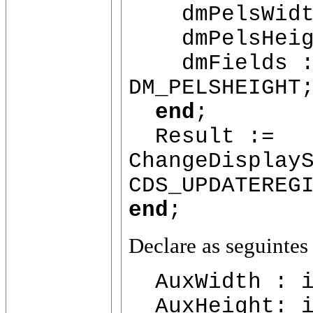
dmPelsWidth
dmPelsHeigh
dmFields :=
DM_PELSHEIGHT
end
;
Result :=
ChangeDisplay
CDS_UPDATEREG
end
;
Declare as seguintes 
AuxWidth : i
AuxHeight: i