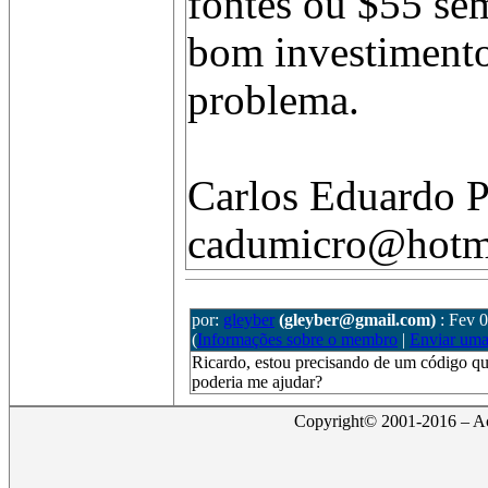
fontes ou $55 sem
bom investimento
problema.
Carlos Eduardo P
cadumicro@hotm
por:
gleyber
(gleyber@gmail.com)
: Fev 
(
Informações sobre o membro
|
Enviar um
Ricardo, estou precisando de um código q
poderia me ajudar?
Copyright© 2001-2016 – Act