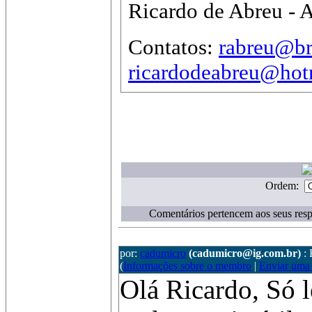
Ricardo de Abreu - A
Contatos:
rabreu@br
ricardodeabreu@hot
Ordem:
Comentários pertencem aos seus resp
por:
cadumicro
(cadumicro@ig.com.br)
:
(
Informações sobre o membro
|
Enviar uma
Olá Ricardo, Só 