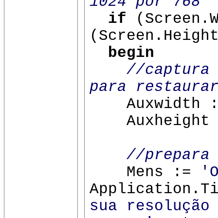
1024 por 768
if
(Screen.W
(Screen.Heigh
begin
//captura
para restaura
Auxwidth :=
Auxheight :=
//prepara
Mens :=
'
Application.T
sua resolução