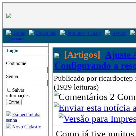
Home
Download
Produtos / Cursos
Revista
Contato
Login
[Artigos]
Ajuste 
Configurando a res
Codinome
Senha
Publicado por ricardoetep 
(1929 leituras)
Salvar
2 Com
informações
Esqueci minha
senha
Novo Cadastro
Como já tive muitos