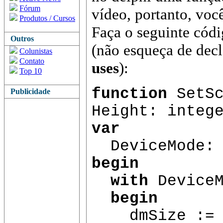
Fórum
vídeo, portanto, você
Produtos / Cursos
Faça o seguinte cód
Outros
(não esqueça de decl
Colunistas
Contato
uses
):
Top 10
function
SetSc
Publicidade
Height: integ
var
DeviceMode: 
begin
with
Device
begin
dmSize := Si