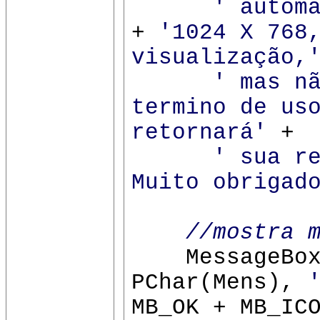
' autom
+
'1024 X 768
visualização,
' mas n
termino de us
retornará'
+
' sua r
Muito obrigad
//mostra 
MessageBox(
PChar(Mens),
MB_OK + MB_IC