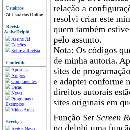
relação a configuraç
Usuários
74 Usuários Online
resolvi criar este mi
Revista
quem também estiver
ActiveDelphi
pelo assunto.
Assine Já!
Edições
Nota: Os códigos qu
Sobre a Revista
de minha autoria. Ap
Conteúdo
sites de programação
Apostilas
Artigos
e adaptei conforme 
Componentes
Dicas
direitos autorais est
News
Programas /
sites originais em q
Exemplos
Vídeo Aulas
Função
Set Screen R
Serviços
no delphi uma função
Active News