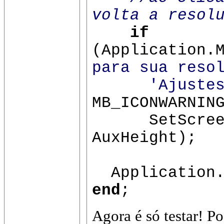
volta a resol
if
(Application.
para sua reso
'Ajuste
MB_ICONWARNIN
SetScreenRe
AuxHeight);
Application.
end
;
Agora é só testar! Po