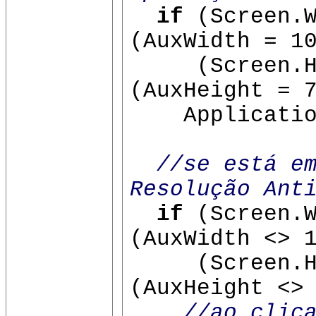
if
(Screen.W
(AuxWidth = 1
(Screen.He
(AuxHeight = 
Application
//se está e
Resolução Ant
if
(Screen.W
(AuxWidth <> 
(Screen.He
(AuxHeight <>
//ao clic