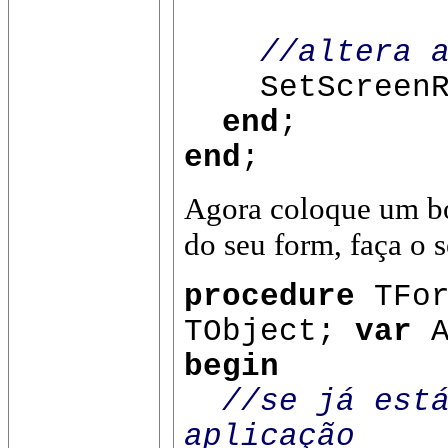
//altera 
SetScreenRes
end
;
end
;
Agora coloque um bo
do seu form, faça o 
procedure
TFor
TObject;
var
A
begin
//se já est
aplicação