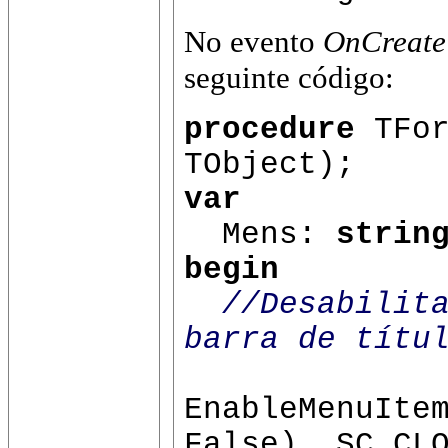
No evento
OnCreate
seguinte código:
procedure
TFor
TObject);
var
Mens:
strin
begin
//Desabilit
barra de títu
EnableMenuIte
False), SC_CL