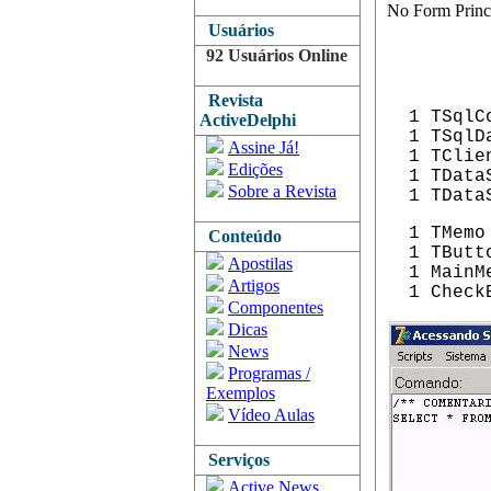
No Form Princi
Usuários
92 Usuários Online
Revista
1 TSqlCo
ActiveDelphi
1 TSqlDa
Assine Já!
1 TClien
Edições
1 TDataS
Sobre a Revista
1 TDataS
1 TMemo
Conteúdo
1 TButt
Apostilas
1 MainM
Artigos
1 Check
Componentes
Dicas
News
Programas /
Exemplos
Vídeo Aulas
Serviços
Active News