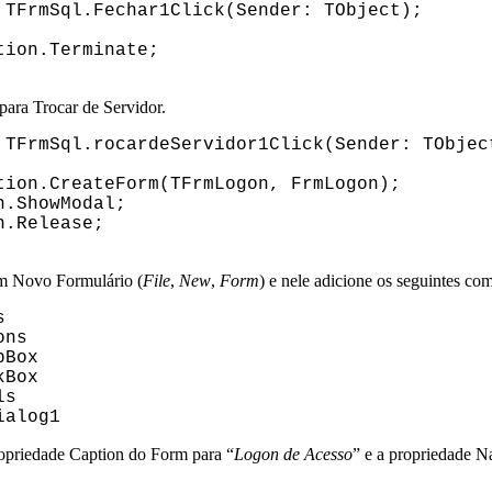
TFrmSql.Fechar1Click(Sender: TObject);
ion.Terminate;
para Trocar de Servidor.
TFrmSql.rocardeServidor1Click(Sender: TObjec
on.CreateForm(TFrmLogon, FrmLogon);
.ShowModal;
.Release;
um Novo Formulário (
File
,
New
,
Form
) e nele adicione os seguintes co
s
ons
Box
Box
ls
alog1
opriedade Caption do Form para “
Logon de Acesso
” e a propriedade 