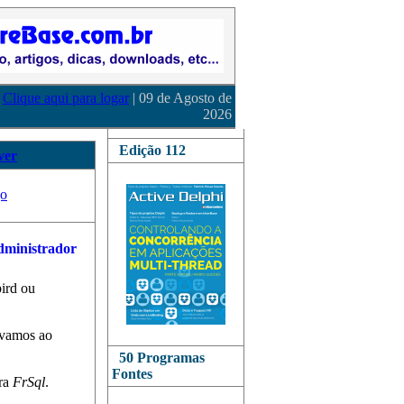
Clique aqui para logar
| 09 de Agosto de
2026
Edição 112
ver
go
bird ou
 vamos ao
50 Programas
Fontes
ara
FrSql
.