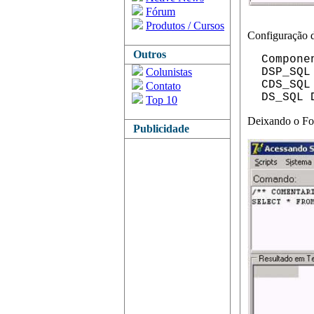
Fórum
Produtos / Cursos
Configuração 
Outros
Component
Colunistas
DSP_SQL 
CDS_SQL 
Contato
DS_SQL D
Top 10
Deixando o Fo
Publicidade