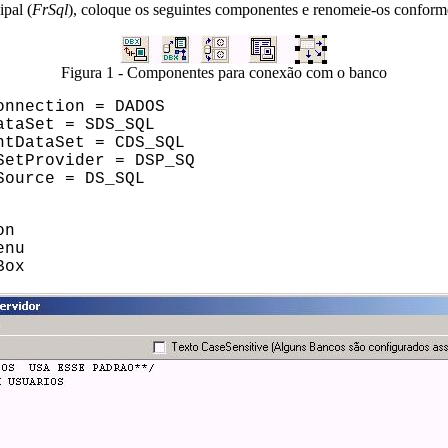
pal (
FrSql
), coloque os seguintes componentes e renomeie-os conform
Figura 1 - Componentes para conexão com o banco
nnection = DADOS
taSet = SDS_SQL
tDataSet = CDS_SQL
etProvider = DSP_SQ
ource = DS_SQL
on
enu
Box