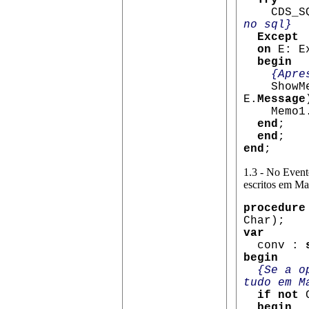
Try
CDS_SQ
no sql}
Except
on
E: E
begin
{Apre
ShowMes
E.
Message
Memo1.S
end
;
end
;
end
;
1.3 - No Even
escritos em Ma
procedure
Char);
var
conv :
begin
{Se a o
tudo em M
if not
C
begin