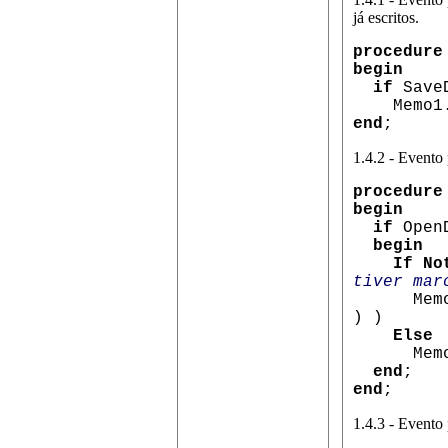
já escritos.
procedure
begin
if
Save
Memo1.Li
end
;
1.4.2 - Evento 
procedure
begin
if
Open
begin
If No
tiver mar
Memo1.Li
) )
Else
Memo1.Li
end
;
end
;
1.4.3 - Evento 