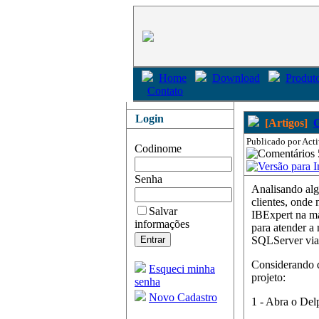
Home
Download
Produto
Contato
Login
[Artigos]
G
Publicado por Acti
Codinome
Senha
Analisando alg
clientes, onde 
Salvar
IBExpert na m
informações
para atender a
SQLServer vi
Considerando 
Esqueci minha
projeto:
senha
Novo Cadastro
1 - Abra o Del