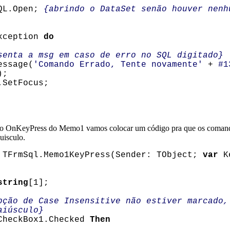
L.Open;
{abrindo o DataSet senão houver nenh
xception
do
senta a msg em caso de erro no SQL digitado}
sage(
'Comando Errado, Tente novamente'
+
#1
);
etFocus;
to OnKeyPress do Memo1 vamos colocar um código pra que os comand
uisculo.
TFrmSql.Memo1KeyPress(Sender: TObject;
var
K
string
[1];
pção de Case Insensitive não estiver marcado,
aiúsculo}
heckBox1.Checked
Then