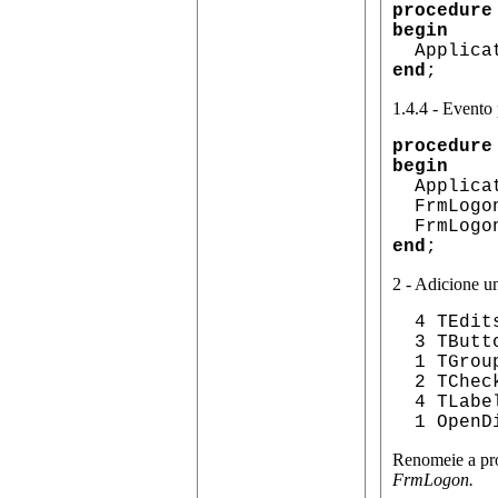
procedure
begin
Applicat
end
;
1.4.4 - Evento 
procedure
begin
Applicati
FrmLogon
FrmLogon
end
;
2 - Adicione 
4 TEdit
3 TButt
1 TGroup
2 TCheck
4 TLabe
1 OpenDi
Renomeie a pr
FrmLogon.