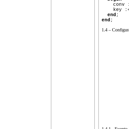
conv := 
key := 
end
;
end
;
1.4 – Configu
1.4.1 - Evento