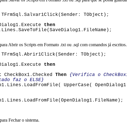
TFrmSql.Salvar1Click(Sender: TObject);
Dialog1.Execute
then
nes.SaveToFile(SaveDialog1.FileName);
para Abrir os Scripts em Formato .txt ou .sql com comandos já escritos.
TFrmSql.Abrir1Click(Sender: TObject);
Dialog1.Execute
then
t
CheckBox1.Checked
Then
{Verifica o CheckBox
cado faz o ELSE}
nes.LoadFromFile( UpperCase( OpenDialog1.
nes.LoadFromFile(OpenDialog1.FileName);
para Fechar o sistema.