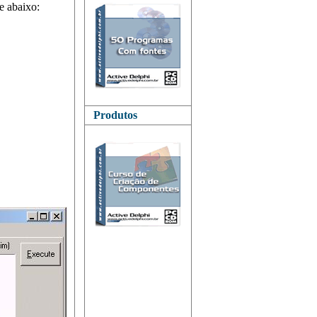
e abaixo:
Produtos