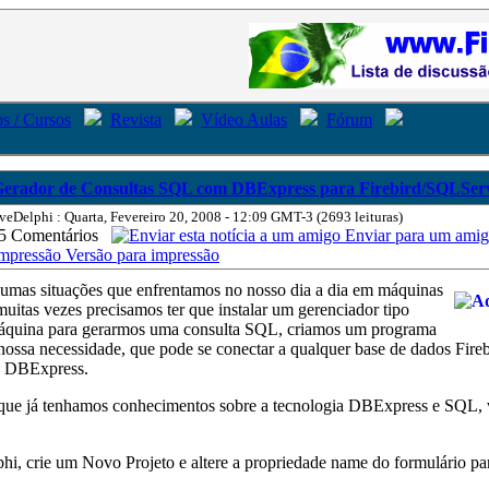
s / Cursos
Revista
Vídeo Aulas
Fórum
erador de Consultas SQL com DBExpress para Firebird/SQLSer
veDelphi : Quarta, Fevereiro 20, 2008 - 12:09 GMT-3 (2693 leituras)
5 Comentários
Enviar para um ami
Versão para impressão
umas situações que enfrentamos no nosso dia a dia em máquinas
muitas vezes precisamos ter que instalar um gerenciador tipo
áquina para gerarmos uma consulta SQL, criamos um programa
 nossa necessidade, que pode se conectar a qualquer base de dados Fire
a DBExpress.
que já tenhamos conhecimentos sobre a tecnologia DBExpress e SQL,
phi, crie um Novo Projeto e altere a propriedade name do formulário p