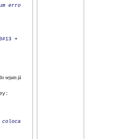
um erro
3#13
+
o sejam já
ey:
 coloca