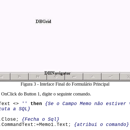
Figura 3 - Inteface Final do Formulário Principal
 OnClick do Button 1, digite o seguinte comando.
Text <>
''
then
{Se o Campo Memo não estiver 
cuta a SQL}
.Close;
{Fecha o Sql}
CommandText:=Memo1.Text;
{atribui o comando}