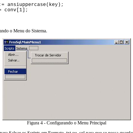
ansiuppercase(key);
conv[1];
rando o Menu do Sistema.
Figura 4 - Configurando o Menu Principal
 para Salvar os Scripts em Formato .txt ou .sql para que se possa guard