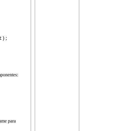
t);
mponentes:
Name para