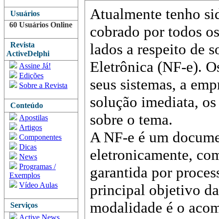
Atualmente tenho si
Usuários
60 Usuários Online
cobrado por todos o
Revista
lados a respeito de 
ActiveDelphi
Eletrônica (NF-e). O
Assine Já!
Edições
seus sistemas, a emp
Sobre a Revista
solução imediata, os
Conteúdo
sobre o tema.
Apostilas
Artigos
A NF-e é um docume
Componentes
Dicas
eletronicamente, com
News
Programas /
garantida por process
Exemplos
Vídeo Aulas
principal objetivo d
modalidade é o aco
Serviços
Active News