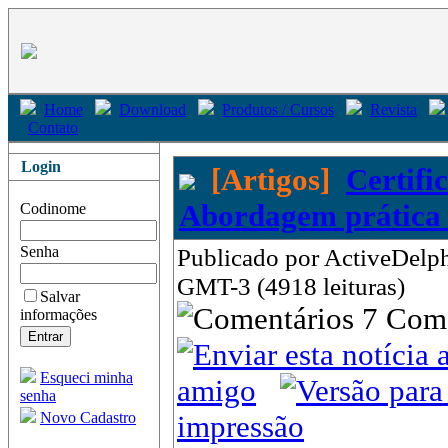
Home
Download
Produtos / Cursos
Revista
Contato
Login
[Artigos]
Certifi
Abordagem prática 
Codinome
Senha
Publicado por ActiveDelph
GMT-3 (4918 leituras)
Salvar
7 Com
informações
Esqueci minha
amigo
senha
Novo Cadastro
impressão