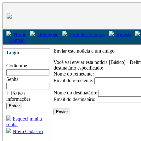
Home
Download
Produtos / Cursos
Revista
Contato
Enviar esta notícia a um amigo
Login
Você vai enviar esta notícia
[Básico] - Del
Codinome
destinatário especificado:
Nome do remetente:
Senha
Email do remetente:
Nome do destinatário:
Salvar
informações
Email do destinatário:
Esqueci minha
senha
Novo Cadastro