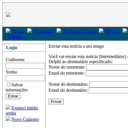
Home
Download
Produtos / Cursos
Revista
Contato
Enviar esta notícia a um amigo
Login
Você vai enviar esta notícia
[Intermediário
Codinome
Delphi
ao destinatário especificado:
Nome do remetente:
Senha
Email do remetente:
Nome do destinatário:
Salvar
informações
Email do destinatário:
Esqueci minha
senha
Novo Cadastro