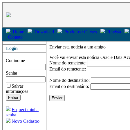
Home
Download
Produtos / Cursos
Revista
Contato
Enviar esta notícia a um amigo
Login
Você vai enviar esta notícia
Oracle Data Ac
Codinome
Nome do remetente:
Email do remetente:
Senha
Nome do destinatário:
Salvar
Email do destinatário:
informações
Esqueci minha
senha
Novo Cadastro