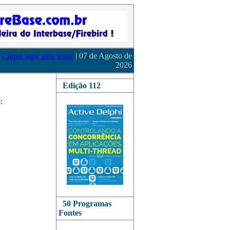
Clique aqui para logar
| 07 de Agosto de
2026
Edição 112
:
50 Programas
Fontes