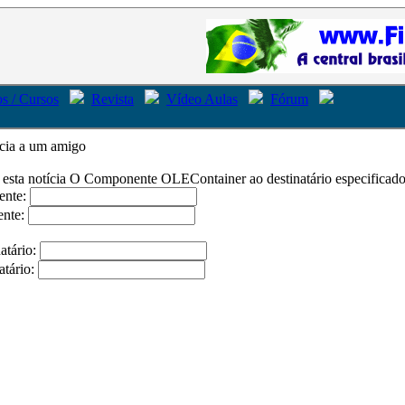
s / Cursos
Revista
Vídeo Aulas
Fórum
ícia a um amigo
 esta notícia
O Componente OLEContainer
ao destinatário especificado
ente:
ente:
atário:
atário: