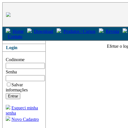
Home
Download
Produtos / Cursos
Revista
Contato
Efetue o lo
Login
Codinome
Senha
Salvar
informações
Esqueci minha
senha
Novo Cadastro