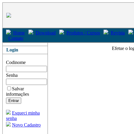
Home
Download
Produtos / Cursos
Revista
Contato
Efetue o lo
Login
Codinome
Senha
Salvar
informações
Esqueci minha
senha
Novo Cadastro