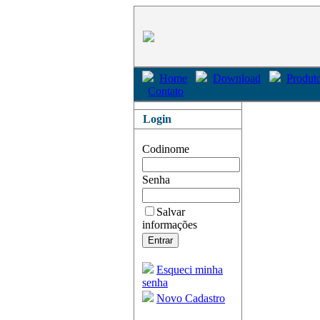
Home
Download
Produto
Contato
Login
Codinome
Senha
Salvar
informações
Esqueci minha
senha
Novo Cadastro