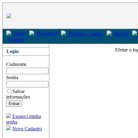
Home
Download
Produtos / Cursos
Revista
Contato
Efetue o lo
Login
Codinome
Senha
Salvar
informações
Esqueci minha
senha
Novo Cadastro