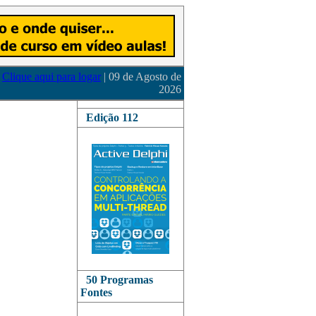
Clique aqui para logar
| 09 de Agosto de
2026
Edição 112
50 Programas
Fontes