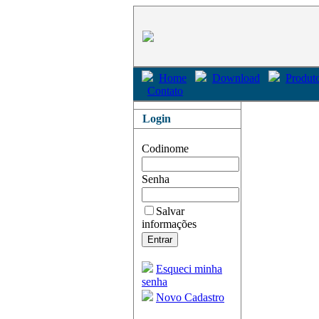
Home
Download
Produto
Contato
Login
Codinome
Senha
Salvar
informações
Esqueci minha
senha
Novo Cadastro