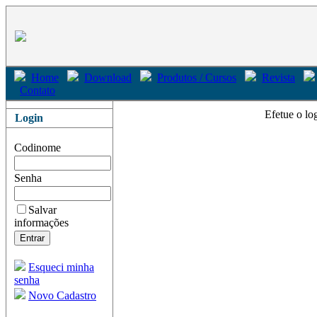
Home
Download
Produtos / Cursos
Revista
Contato
Efetue o lo
Login
Codinome
Senha
Salvar
informações
Esqueci minha
senha
Novo Cadastro