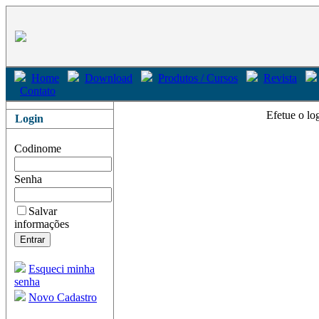
Home
Download
Produtos / Cursos
Revista
Contato
Efetue o lo
Login
Codinome
Senha
Salvar
informações
Esqueci minha
senha
Novo Cadastro