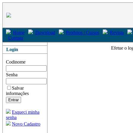
Home
Download
Produtos / Cursos
Revista
Contato
Efetue o lo
Login
Codinome
Senha
Salvar
informações
Esqueci minha
senha
Novo Cadastro