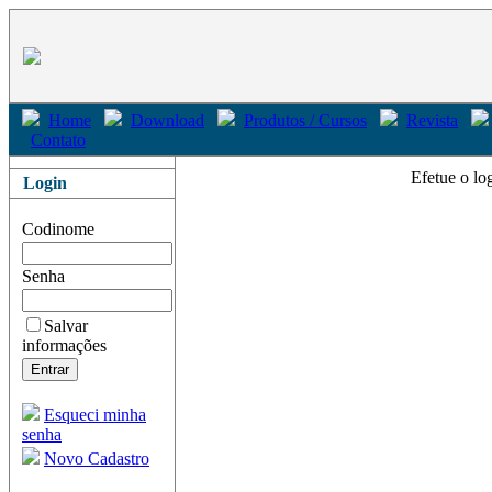
Home
Download
Produtos / Cursos
Revista
Contato
Efetue o lo
Login
Codinome
Senha
Salvar
informações
Esqueci minha
senha
Novo Cadastro