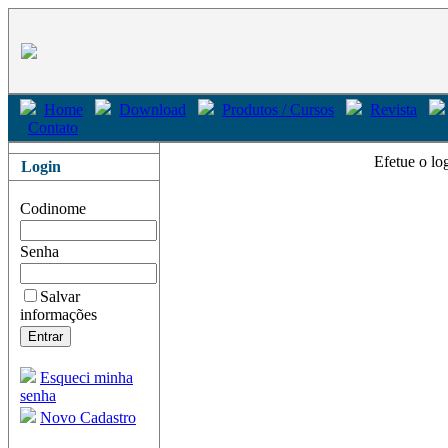
Home
Download
Produtos / Cursos
Revista
Contato
Efetue o lo
Login
Codinome
Senha
Salvar
informações
Esqueci minha
senha
Novo Cadastro