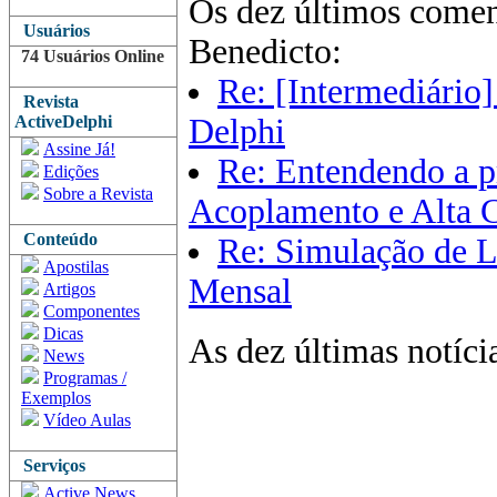
Os dez últimos comen
Usuários
Benedicto:
74 Usuários Online
Re: [Intermediário
Revista
ActiveDelphi
Delphi
Assine Já!
Re: Entendendo a 
Edições
Sobre a Revista
Acoplamento e Alta 
Conteúdo
Re: Simulação de 
Apostilas
Mensal
Artigos
Componentes
Dicas
As dez últimas notíci
News
Programas /
Exemplos
Vídeo Aulas
Serviços
Active News