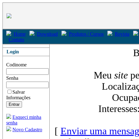
Home
Download
Produtos / Cursos
Revista
Contato
B
Login
Codinome
Meu
site
pe
Senha
Localiza
Salvar
Ocupa
Informações
Interesses
Esqueci minha
senha
[
Enviar uma mensag
Novo Cadastro