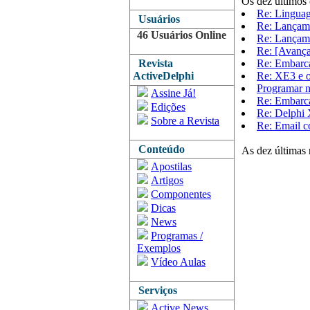
Os dez últimos 
Re: Lingua
Usuários
Re: Lançam
46 Usuários Online
Re: Lançam
Re: [Avança
Revista
Re: Embar
ActiveDelphi
Re: XE3 e o 
Programar n
Assine Já!
Re: Embarca
Edições
Re: Delphi
Sobre a Revista
Re: Email 
Conteúdo
As dez últimas 
Apostilas
Artigos
Componentes
Dicas
News
Programas /
Exemplos
Vídeo Aulas
Serviços
Active News