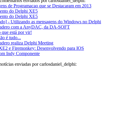
comentários enviados por carlosdaniel_delphi:
gens de Programacao que se Destacaram em 2013
ento do Delphi XE5
ento do Delphi XE5
do] - Utilizando as mensagens do Windows no Delphi
cadero com a AnyDAC, da DA-SOFT
que está por vir!
ão é tudo...
dero realiza Delphi Meeting
 XE2 e Firemonkey: Desenvolvendo para IOS
com Indy Componente
notícias enviadas por carlosdaniel_delphi: