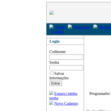
Home
Download
Produto
Contato
Login
Codinome
Senha
Salvar
Informações
Esqueci minha
Programador D
senha
Novo Cadastro