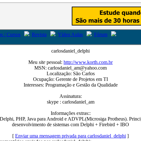
s / Cursos
Revista
Vídeo Aulas
Fórum
carlosdaniel_delphi
Meu
site
pessoal:
http://www.korth.com.br
MSN: carlosdaniel_am@yahoo.com
Localização: São Carlos
Ocupação: Gerente de Projetos em TI
Interesses: Programação e Gestão da Qualidade
Assinatura:
skype : carlosdaniel_am
Informações extras::
elphi, PHP, Java para Android e ADVPL(Microsiga Protheus). Princip
desenvolvimento de sistemas com Delphi + Firebird + IBO
[
Enviar uma mensagem privada para carlosdaniel_delphi
]