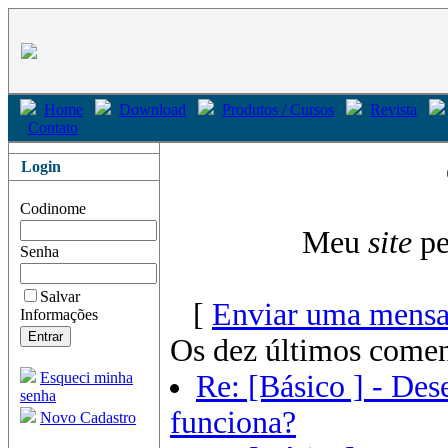
Home
Download
Produtos / Cursos
Revista
Contato
Login
Codinome
Meu
site
pe
Senha
Salvar
[
Enviar uma mensa
Informações
Os dez últimos comen
Esqueci minha
Re: [Básico ] - De
senha
funciona?
Novo Cadastro