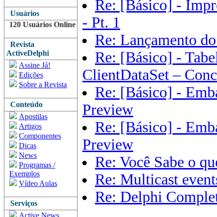
Re: [Básico] - Imp
Usuários
- Pt. 1
120 Usuários Online
Re: Lançamento do
Revista
ActiveDelphi
Re: [Básico] - Tab
Assine Já!
ClientDataSet – Conc
Edições
Sobre a Revista
Re: [Básico] - Emb
Conteúdo
Preview
Apostilas
Re: [Básico] - Emb
Artigos
Componentes
Preview
Dicas
News
Re: Você Sabe o q
Programas /
Exemplos
Re: Multicast event
Vídeo Aulas
Re: Delphi Complet
Serviços
Active News