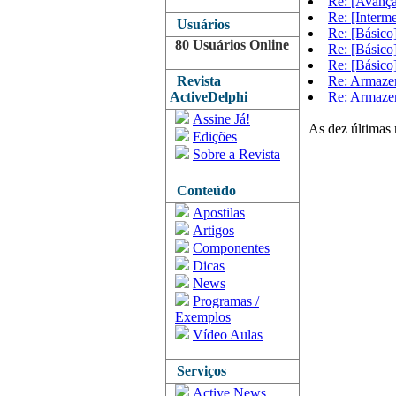
Re: [Avança
Re: [Interm
Usuários
Re: [Básico
80 Usuários Online
Re: [Básico
Re: [Básico
Revista
Re: Armazen
ActiveDelphi
Re: Armazen
Assine Já!
As dez últimas 
Edições
Sobre a Revista
Conteúdo
Apostilas
Artigos
Componentes
Dicas
News
Programas /
Exemplos
Vídeo Aulas
Serviços
Active News