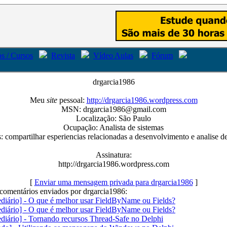
s / Cursos
Revista
Vídeo Aulas
Fórum
drgarcia1986
Meu
site
pessoal:
http://drgarcia1986.wordpress.com
MSN: drgarcia1986@gmail.com
Localização: São Paulo
Ocupação: Analista de sistemas
s: compartilhar esperiencias relacionadas a desenvolvimento e analise d
Assinatura:
http://drgarcia1986.wordpress.com
[
Enviar uma mensagem privada para drgarcia1986
]
 comentários enviados por drgarcia1986:
ediário] - O que é melhor usar FieldByName ou Fields?
ediário] - O que é melhor usar FieldByName ou Fields?
ediário] - Tornando recursos Thread-Safe no Delphi