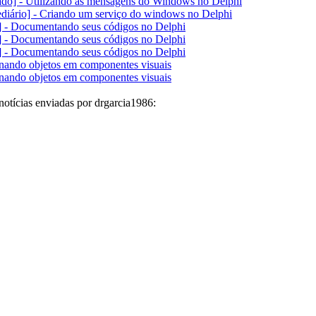
do] - Utilizando as mensagens do Windows no Delphi
ediário] - Criando um serviço do windows no Delphi
] - Documentando seus códigos no Delphi
] - Documentando seus códigos no Delphi
] - Documentando seus códigos no Delphi
ando objetos em componentes visuais
ando objetos em componentes visuais
notícias enviadas por drgarcia1986: