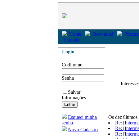
Home
Download
Produto
Contato
Login
Codinome
Senha
Interesse
Salvar
Informações
Esqueci minha
Os dez últimos
senha
Re: [Interm
Re: [Interm
Novo Cadastro
Re: [Interm