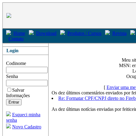
Home
Download
Produtos / Cursos
Revista
Contato
Login
Meu
si
Codinome
MSN: er
L
Senha
Ocup
[
Enviar uma men
Salvar
Os dez últimos comentários enviados por feit
Informações
Re: Formatar CPF/CNPJ direto no Fireb
As dez últimas notícias enviadas por feiticei
Esqueci minha
senha
Novo Cadastro