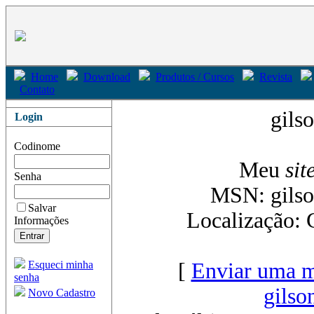
Home
Download
Produtos / Cursos
Revista
Contato
gils
Login
Codinome
Meu
sit
Senha
MSN: gils
Salvar
Localização: 
Informações
Esqueci minha
[
Enviar uma m
senha
gilso
Novo Cadastro