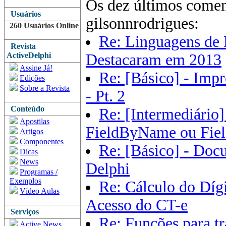
Os dez últimos comen
Usuários
gilsonnrodrigues:
260 Usuários Online
Re: Linguagens de 
Revista
ActiveDelphi
Destacaram em 2013
Assine Já!
Re: [Básico] - Imp
Edições
Sobre a Revista
- Pt. 2
Conteúdo
Re: [Intermediário]
Apostilas
FieldByName ou Fiel
Artigos
Componentes
Re: [Básico] - Doc
Dicas
News
Delphi
Programas /
Exemplos
Re: Cálculo do Díg
Vídeo Aulas
Acesso do CT-e
Serviços
Re: Funções para t
Active News