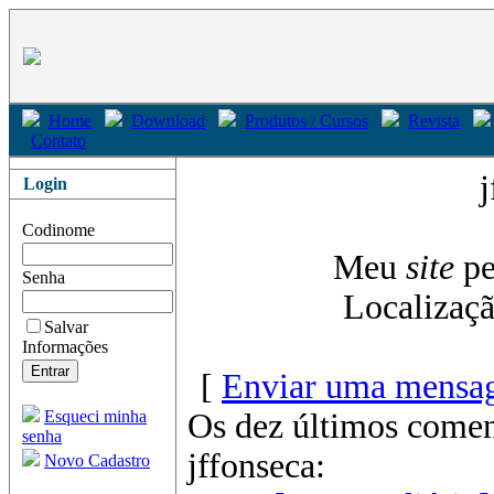
Home
Download
Produtos / Cursos
Revista
Contato
j
Login
Codinome
Meu
site
pe
Senha
Localizaç
Salvar
Informações
[
Enviar uma mensag
Esqueci minha
Os dez últimos comen
senha
jffonseca:
Novo Cadastro