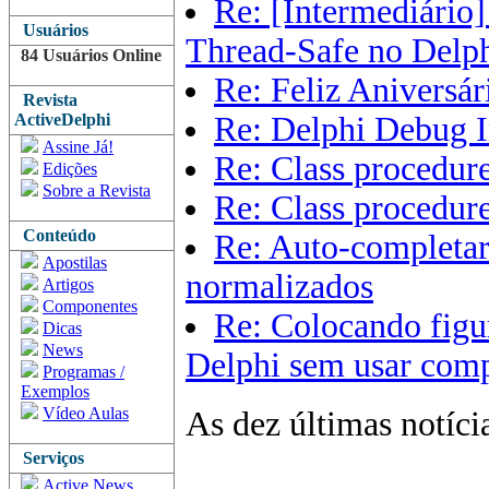
Re: [Intermediário]
Usuários
Thread-Safe no Delp
84 Usuários Online
Re: Feliz Aniversár
Revista
ActiveDelphi
Re: Delphi Debug 
Assine Já!
Re: Class procedur
Edições
Sobre a Revista
Re: Class procedur
Conteúdo
Re: Auto-completar
Apostilas
normalizados
Artigos
Componentes
Re: Colocando figu
Dicas
News
Delphi sem usar com
Programas /
Exemplos
Vídeo Aulas
As dez últimas notíci
Serviços
Active News