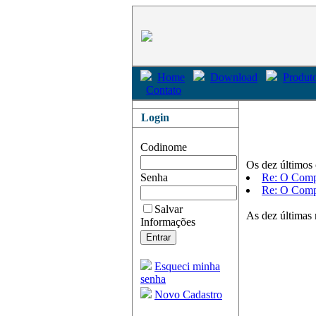
Home
Download
Produto
Contato
Login
Codinome
Os dez últimos 
Senha
Re: O Comp
Re: O Comp
Salvar
As dez últimas 
Informações
Esqueci minha
senha
Novo Cadastro