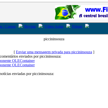
s / Cursos
Revista
Vídeo Aulas
Fórum
piccininsouza
[
Enviar uma mensagem privada para piccininsouza
]
comentários enviados por piccininsouza:
onente OLEContainer
onente OLEContainer
notícias enviadas por piccininsouza: