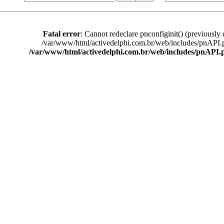
Fatal error
: Cannot redeclare pnconfiginit() (previously 
/var/www/html/activedelphi.com.br/web/includes/pnAPI.
/var/www/html/activedelphi.com.br/web/includes/pnAPI.