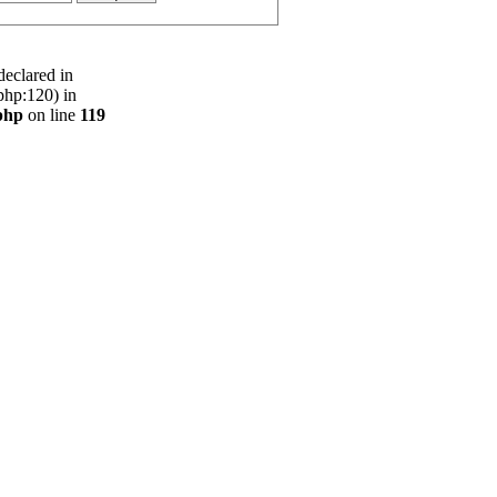
declared in
php:120) in
php
on line
119