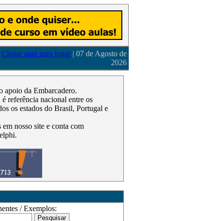
Clique aqui para logar
| 07 de Agosto de
2026
m o apoio da Embarcadero.
 referência nacional entre os
os os estados do Brasil, Portugal e
as em nosso site e conta com
elphi.
ntes / Exemplos: