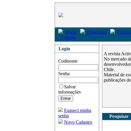
Home
Download
Produto
Contato
Login
A revista Acti
No mercado des
Codinome
desenvolvedore
Chile.
Senha
Material de ex
publicações de
Salvar
informações
Esqueci minha
senha
Pesquisar
Novo Cadastro