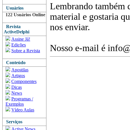
Lembrando também qu
Usuários
material e gostaria q
122 Usuários Online
nos enviar.
Revista
ActiveDelphi
Assine Já!
Edições
Nosso e-mail é info@
Sobre a Revista
Conteúdo
Apostilas
Artigos
Componentes
Dicas
News
Programas /
Exemplos
Vídeo Aulas
Serviços
Active News