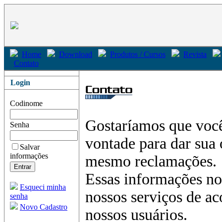
Home
Download
Produtos / Cursos
Revista
Contato
Login
Codinome
Gostaríamos que você
Senha
vontade para dar sua 
Salvar
informações
mesmo reclamações.
Essas informações nos
Esqueci minha
nossos serviços de a
senha
Novo Cadastro
nossos usuários.