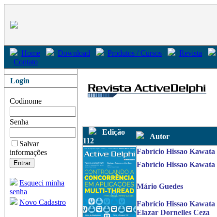
Home
Download
Produtos / Cursos
Revista
Contato
Login
Codinome
Senha
Edição
Autor
112
Salvar
Fabrício Hissao Kawata
informações
Fabrício Hissao Kawata
Esqueci minha
Mário Guedes
senha
Novo Cadastro
Fabrício Hissao Kawata
Elazar Dornelles Ceza