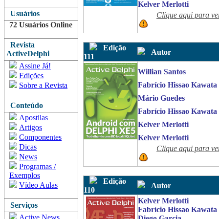
Kelver Merlotti
Usuários
Clique aqui para ve
72 Usuários Online
Revista
Edição
Autor
ActiveDelphi
111
Assine Já!
Willian Santos
Edições
Fabrício Hissao Kawata
Sobre a Revista
Mário Guedes
Conteúdo
Fabrício Hissao Kawata
Apostilas
Kelver Merlotti
Artigos
Componentes
Kelver Merlotti
Dicas
Clique aqui para ve
News
Programas /
Exemplos
Edição
Vídeo Aulas
Autor
110
Kelver Merlotti
Serviços
Fabrício Hissao Kawata
Active News
Diego Garcia